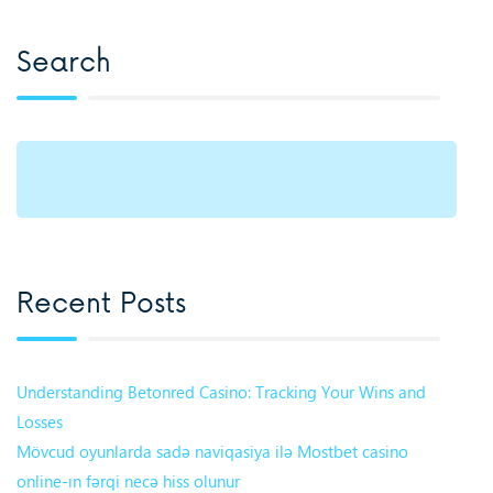
Search
Recent Posts
Understanding Betonred Casino: Tracking Your Wins and
Losses
Mövcud oyunlarda sadə naviqasiya ilə Mostbet casino
online-ın fərqi necə hiss olunur