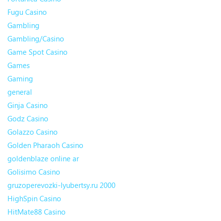
Fugu Casino
Gambling
Gambling/Casino
Game Spot Casino
Games
Gaming
general
Ginja Casino
Godz Casino
Golazzo Casino
Golden Pharaoh Casino
goldenblaze online ar
Golisimo Casino
gruzoperevozki-lyubertsy.ru 2000
HighSpin Casino
HitMate88 Casino