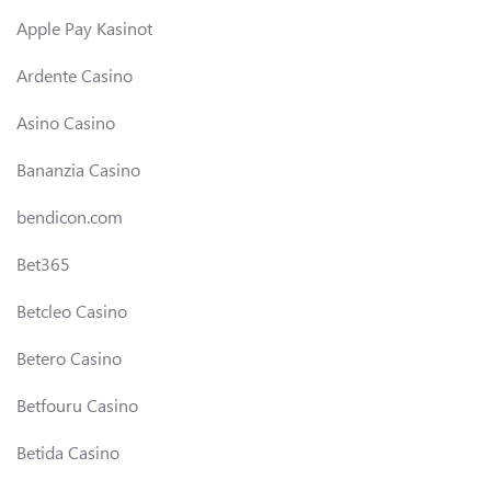
Apple Pay Kasinot
Ardente Casino
Asino Casino
Bananzia Casino
bendicon.com
Bet365
Betcleo Casino
Betero Casino
Betfouru Casino
Betida Casino