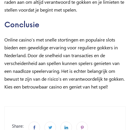
raden aan om altijd verantwoord te gokken en je limieten te
stellen voordat je begint met spelen.
Conclusie
Online casino’s met snelle stortingen en populaire slots
bieden een geweldige ervaring voor reguliere gokkers in
Nederland. Door de snelheid van transacties en de
verscheidenheid aan spellen kunnen spelers genieten van
een naadloze speelervaring. Het is echter belangrijk om
bewust te zijn van de risico’s en verantwoordelijk te gokken.
Kies een betrouwbaar casino en geniet van het spel!
Share: