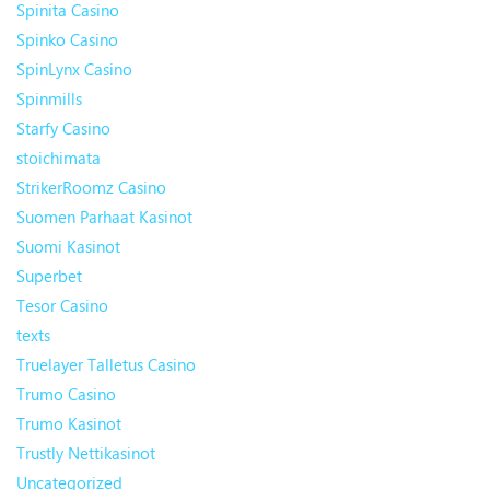
Spinita Casino
Spinko Casino
SpinLynx Casino
Spinmills
Starfy Casino
stoichimata
StrikerRoomz Casino
Suomen Parhaat Kasinot
Suomi Kasinot
Superbet
Tesor Casino
texts
Truelayer Talletus Casino
Trumo Casino
Trumo Kasinot
Trustly Nettikasinot
Uncategorized