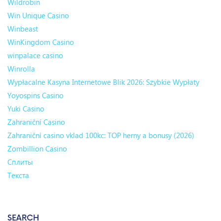
Wildrobin
Win Unique Casino
Winbeast
WinKingdom Casino
winpalace casino
Winrolla
Wypłacalne Kasyna Internetowe Blik 2026: Szybkie Wypłaty
Yoyospins Casino
Yuki Casino
Zahraniční Casino
Zahraniční casino vklad 100kc: TOP herny a bonusy (2026)
Zombillion Casino
Сплиты
Текста
SEARCH