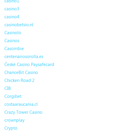
casino1
casino3
casino4
casinobetsio.nl
Casinolo
Casinos
Casombie
centenariosorolla.es
České Casino Paysafecard
ChanceBit Casino
Chicken Road 2
CIB
Corgibet
costaaraucania.cl
Crazy Tower Сasino
crownplay
Crypto