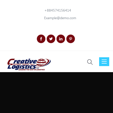
+884574156414
Example@demo.com
Sun - Fri 10 AM - PM
Toggl
naviga
Online Casino’s Me
T Snelle Stortingen