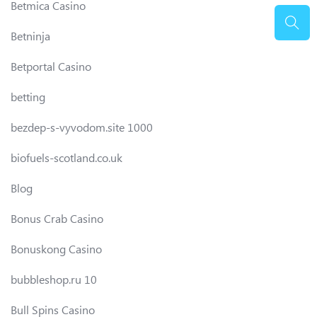
Betmica Casino
Betninja
Betportal Casino
betting
bezdep-s-vyvodom.site 1000
biofuels-scotland.co.uk
Blog
Bonus Crab Casino
Bonuskong Casino
bubbleshop.ru 10
Bull Spins Casino