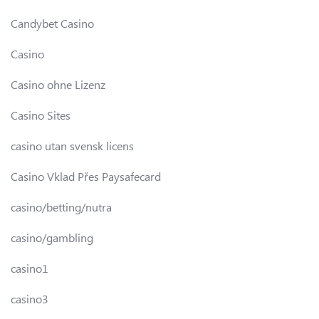
Candybet Casino
Casino
Casino ohne Lizenz
Casino Sites
casino utan svensk licens
Casino Vklad Přes Paysafecard
casino/betting/nutra
casino/gambling
casino1
casino3