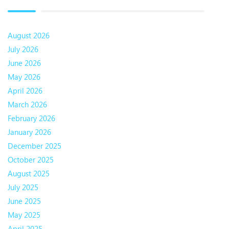
August 2026
July 2026
June 2026
May 2026
April 2026
March 2026
February 2026
January 2026
December 2025
October 2025
August 2025
July 2025
June 2025
May 2025
April 2025