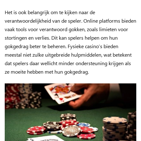
Het is ook belangrijk om te kijken naar de
verantwoordelijkheid van de speler. Online platforms bieden
vaak tools voor verantwoord gokken, zoals limieten voor
stortingen en verlies. Dit kan spelers helpen om hun
gokgedrag beter te beheren. Fysieke casino’s bieden
meestal niet zulke uitgebreide hulpmiddelen, wat betekent
dat spelers daar wellicht minder ondersteuning krijgen als
ze moeite hebben met hun gokgedrag.