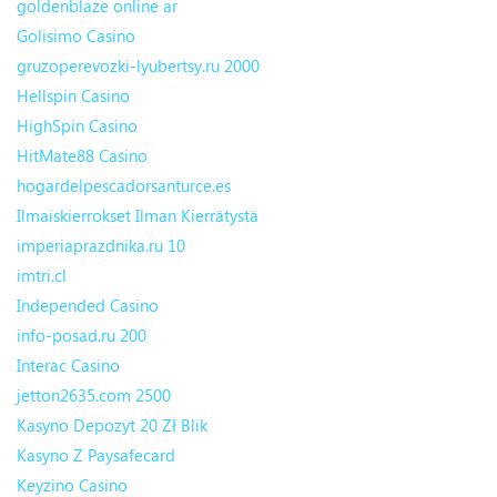
goldenblaze online ar
Golisimo Casino
gruzoperevozki-lyubertsy.ru 2000
Hellspin Casino
HighSpin Casino
HitMate88 Casino
hogardelpescadorsanturce.es
Ilmaiskierrokset Ilman Kierrätystä
imperiaprazdnika.ru 10
imtri.cl
Independed Casino
info-posad.ru 200
Interac Casino
jetton2635.com 2500
Kasyno Depozyt 20 Zł Blik
Kasyno Z Paysafecard
Keyzino Casino