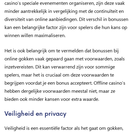
casino’s speciale evenementen organiseren, zijn deze vaak
minder aantrekkelijk in vergelijking met de continuïteit en
diversiteit van online aanbiedingen. Dit verschil in bonussen
kan een belangrijke factor zijn voor spelers die hun kans op
winnen willen maximaliseren.
Het is ook belangrijk om te vermelden dat bonussen bij
online gokken vaak gepaard gaan met voorwaarden, zoals
inzetvereisten. Dit kan verwarrend zijn voor sommige
spelers, maar het is cruciaal om deze voorwaarden te
begrijpen voordat je een bonus accepteert. Offline casino’s
hebben dergelijke voorwaarden meestal niet, maar ze
bieden ook minder kansen voor extra waarde.
Veiligheid en privacy
Veiligheid is een essentiële factor als het gaat om gokken,