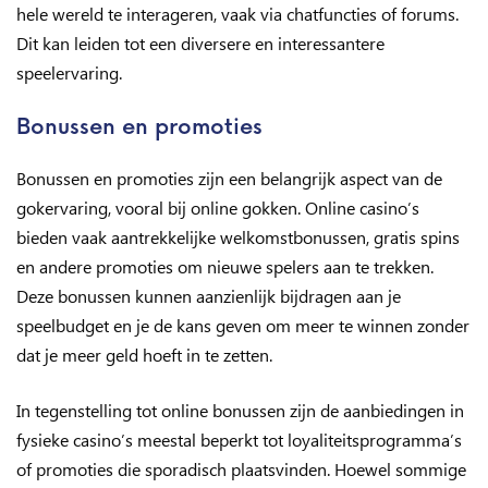
hele wereld te interageren, vaak via chatfuncties of forums.
Dit kan leiden tot een diversere en interessantere
speelervaring.
Bonussen en promoties
Bonussen en promoties zijn een belangrijk aspect van de
gokervaring, vooral bij online gokken. Online casino’s
bieden vaak aantrekkelijke welkomstbonussen, gratis spins
en andere promoties om nieuwe spelers aan te trekken.
Deze bonussen kunnen aanzienlijk bijdragen aan je
speelbudget en je de kans geven om meer te winnen zonder
dat je meer geld hoeft in te zetten.
In tegenstelling tot online bonussen zijn de aanbiedingen in
fysieke casino’s meestal beperkt tot loyaliteitsprogramma’s
of promoties die sporadisch plaatsvinden. Hoewel sommige