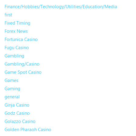
Finance/Hobbies/Technology/Utilities/Education/Media
first
Fixed Timing
Forex News
Fortunica Casino
Fugu Casino
Gambling
Gambling/Casino
Game Spot Casino
Games
Gaming
general
Ginja Casino
Godz Casino
Golazzo Casino
Golden Pharaoh Casino