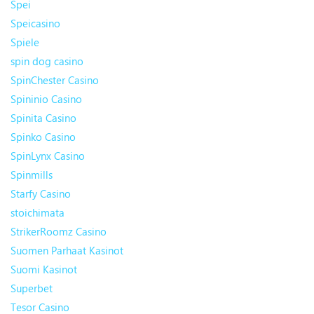
Spei
Speicasino
Spiele
spin dog casino
SpinChester Casino
Spininio Casino
Spinita Casino
Spinko Casino
SpinLynx Casino
Spinmills
Starfy Casino
stoichimata
StrikerRoomz Casino
Suomen Parhaat Kasinot
Suomi Kasinot
Superbet
Tesor Casino