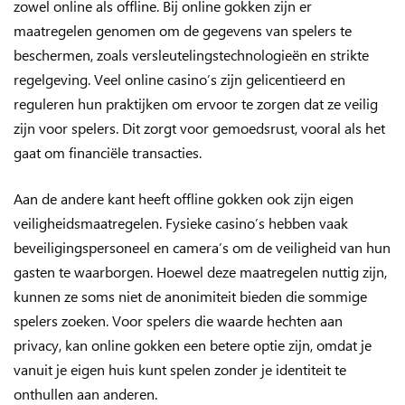
zowel online als offline. Bij online gokken zijn er
maatregelen genomen om de gegevens van spelers te
beschermen, zoals versleutelingstechnologieën en strikte
regelgeving. Veel online casino’s zijn gelicentieerd en
reguleren hun praktijken om ervoor te zorgen dat ze veilig
zijn voor spelers. Dit zorgt voor gemoedsrust, vooral als het
gaat om financiële transacties.
Aan de andere kant heeft offline gokken ook zijn eigen
veiligheidsmaatregelen. Fysieke casino’s hebben vaak
beveiligingspersoneel en camera’s om de veiligheid van hun
gasten te waarborgen. Hoewel deze maatregelen nuttig zijn,
kunnen ze soms niet de anonimiteit bieden die sommige
spelers zoeken. Voor spelers die waarde hechten aan
privacy, kan online gokken een betere optie zijn, omdat je
vanuit je eigen huis kunt spelen zonder je identiteit te
onthullen aan anderen.