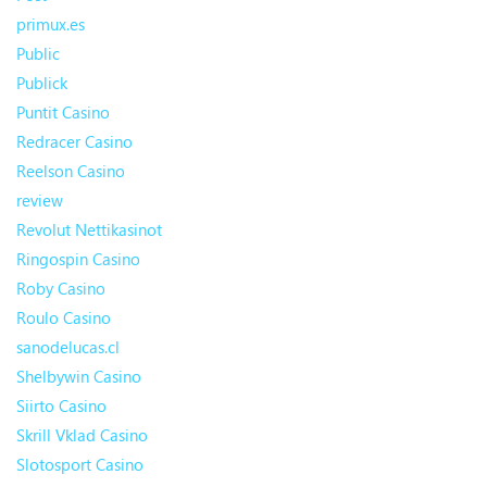
primux.es
Public
Publick
Puntit Casino
Redracer Casino
Reelson Casino
review
Revolut Nettikasinot
Ringospin Casino
Roby Casino
Roulo Casino
sanodelucas.cl
Shelbywin Casino
Siirto Casino
Skrill Vklad Casino
Slotosport Casino