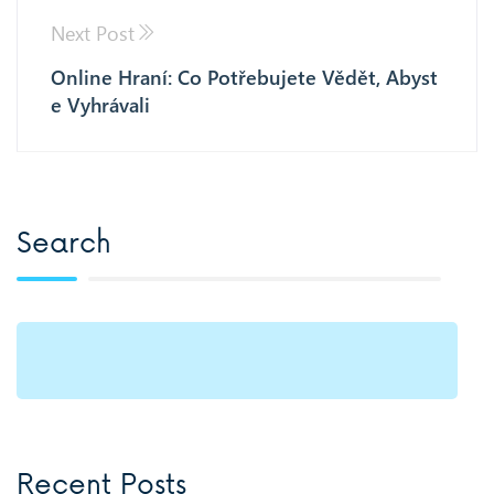
Next Post
Online Hraní: Co Potřebujete Vědět, Abyst
e Vyhrávali
Search
Recent Posts