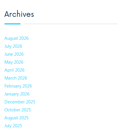
Archives
August 2026
July 2026
June 2026
May 2026
April 2026
March 2026
February 2026
January 2026
December 2025
October 2025
August 2025
July 2025