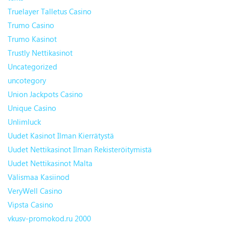
Truelayer Talletus Casino
Trumo Casino
Trumo Kasinot
Trustly Nettikasinot
Uncategorized
uncotegory
Union Jackpots Casino
Unique Casino
Unlimluck
Uudet Kasinot Ilman Kierrätystä
Uudet Nettikasinot Ilman Rekisteröitymistä
Uudet Nettikasinot Malta
Välismaa Kasiinod
VeryWell Casino
Vipsta Casino
vkusv-promokod.ru 2000