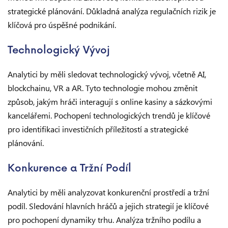
strategické plánování. Důkladná analýza regulačních rizik je
klíčová pro úspěšné podnikání.
Technologický Vývoj
Analytici by měli sledovat technologický vývoj, včetně AI,
blockchainu, VR a AR. Tyto technologie mohou změnit
způsob, jakým hráči interagují s online kasiny a sázkovými
kancelářemi. Pochopení technologických trendů je klíčové
pro identifikaci investičních příležitostí a strategické
plánování.
Konkurence a Tržní Podíl
Analytici by měli analyzovat konkurenční prostředí a tržní
podíl. Sledování hlavních hráčů a jejich strategií je klíčové
pro pochopení dynamiky trhu. Analýza tržního podílu a