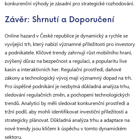
konkurenční výhody je zásadní pro strategické rozhodování.
Závěr: Shrnutí a Doporučení
Online hazard v České republice je dynamický a rychle se
vyvíjející trh, který nabízí významné příležitosti pro investory
a podnikatele. Klíčové trendy zahrnují růst mobilního hraní,
zvýšený důraz na bezpečnost a regulaci, a popularitu live
kasin a interaktivních her. Regulační prostředí, daňové
zákony a technologický vývoj mají významný dopad na trh.
Pro úspěšné podnikání je nezbytná důkladná analýza trhu,
sledování regulačních změn, a pochopení technologických
trendů. Analytici by měli sledovat konkurenční prostředí a
tržní podíl, aby mohli identifikovat investiční příležitosti a
strategicky plánovat. Důkladná analýza trhu a adaptace na
nové trendy jsou klíčem k úspěchu v tomto dynamickém
sektoru.