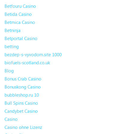
Betfouru Casino
Betida Casino
Betmica Casino
Betninja
Betportal Casino
betting
bezdep-s-vyvodom.site 1000
biofuels-scotland.co.uk
Blog
Bonus Crab Casino
Bonuskong Casino
bubbleshop.ru 10
Bull Spins Casino
Candybet Casino
Casino
Casino ohne Lizenz