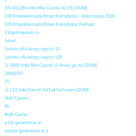
10) 641286 links Mix Casino (4-DE) DONE
100 Ilmaiskierrosta Ilman Kierrätystä – Käteisopas 2026
100 Ilmaiskierrosta Ilman Kierrätystä: Parhaat
150gimnasium.ru
1xbet
1xslots-oficialnyy-sayt.ru 10
1xslots-oficialnyy-sayt.ru 100
2) 2600 links Mix Casino (3-Brasil_pt-br) DONE
2000ZDP
25
3) 110 links French TikTok Followers DONE
5bet Casino
8k
8ty8 Casino
a16z generative ai
adobe generative ai 1