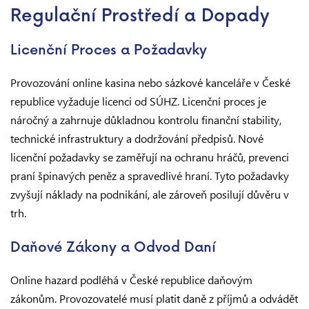
Regulační Prostředí a Dopady
Licenční Proces a Požadavky
Provozování online kasina nebo sázkové kanceláře v České
republice vyžaduje licenci od SÚHZ. Licenční proces je
náročný a zahrnuje důkladnou kontrolu finanční stability,
technické infrastruktury a dodržování předpisů. Nové
licenční požadavky se zaměřují na ochranu hráčů, prevenci
praní špinavých peněz a spravedlivé hraní. Tyto požadavky
zvyšují náklady na podnikání, ale zároveň posilují důvěru v
trh.
Daňové Zákony a Odvod Daní
Online hazard podléhá v České republice daňovým
zákonům. Provozovatelé musí platit daně z příjmů a odvádět