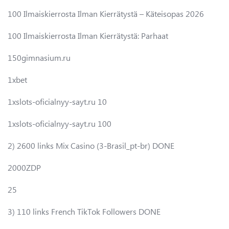
100 Ilmaiskierrosta Ilman Kierrätystä – Käteisopas 2026
100 Ilmaiskierrosta Ilman Kierrätystä: Parhaat
150gimnasium.ru
1xbet
1xslots-oficialnyy-sayt.ru 10
1xslots-oficialnyy-sayt.ru 100
2) 2600 links Mix Casino (3-Brasil_pt-br) DONE
2000ZDP
25
3) 110 links French TikTok Followers DONE