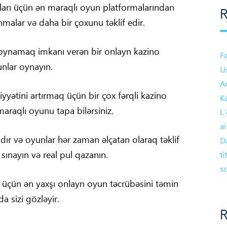
ları üçün ən maraqlı oyun platformalarından
R
lanmalar və daha bir çoxunu təklif edir.
ə oynamaq imkanı verən bir onlayn kazino
F
unlar oynayın.
U
A
yyətini artırmaq üçün bir çox fərqli kazino
Ка
maraqlı oyunu tapa bilərsiniz.
L’
ai
ır və oyunlar hər zaman əlçatan olaraq təklif
D
 sınayın və real pul qazanın.
ti
so
 üçün ən yaxşı onlayn oyun təcrübəsini təmin
a sizi gözləyir.