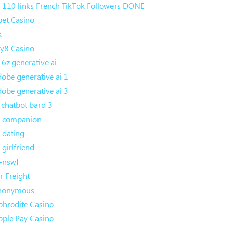
) 110 links French TikTok Followers DONE
bet Casino
k
ty8 Casino
6z generative ai
dobe generative ai 1
dobe generative ai 3
 chatbot bard 3
i-companion
-dating
-girlfriend
i-nswf
r Freight
nonymous
phrodite Casino
pple Pay Casino