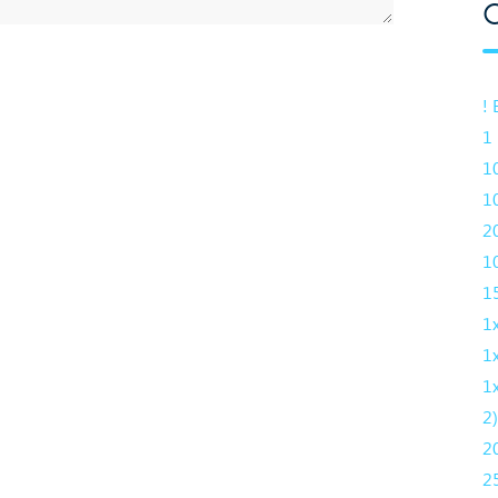
C
!
1
1
10
2
10
1
1
1x
1x
2
2
2