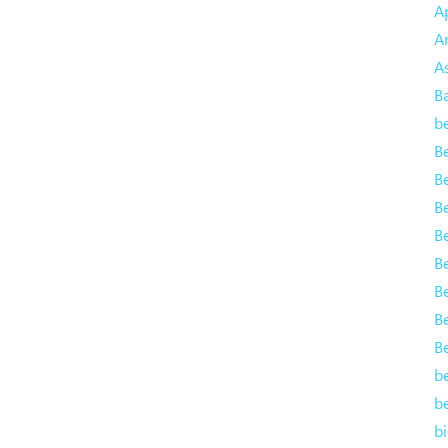
A
A
A
B
b
B
B
B
B
B
B
Be
B
be
b
bi