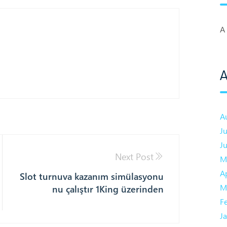
A
A
A
J
J
Next Post
M
A
Slot turnuva kazanım simülasyonu
M
nu çalıştır 1King üzerinden
F
J