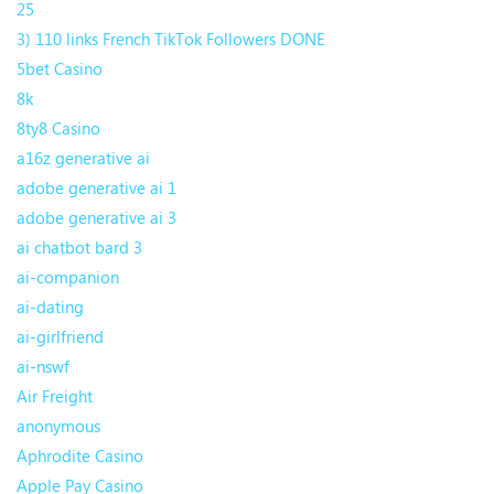
25
3) 110 links French TikTok Followers DONE
5bet Casino
8k
8ty8 Casino
a16z generative ai
adobe generative ai 1
adobe generative ai 3
ai chatbot bard 3
ai-companion
ai-dating
ai-girlfriend
ai-nswf
Air Freight
anonymous
Aphrodite Casino
Apple Pay Casino