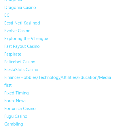
Dragonia Casino
EC
Eesti Neti Kasiinod
Evolve Casino
Exploring the V.League
Fast Payout Casino
Fatpirate
Felicebet Casino
FiestaSlots Casino
Finance/Hobbies/Technology/Utilities/Education/Media
first
Fixed Timing
Forex News
Fortunica Casino
Fugu Casino
Gambling