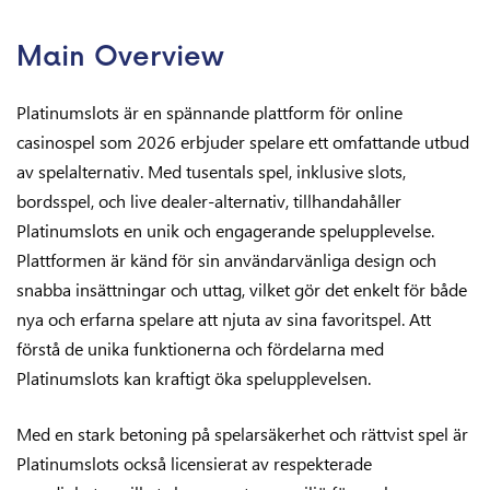
Main Overview
Platinumslots är en spännande plattform för online
casinospel som 2026 erbjuder spelare ett omfattande utbud
av spelalternativ. Med tusentals spel, inklusive slots,
bordsspel, och live dealer-alternativ, tillhandahåller
Platinumslots en unik och engagerande spelupplevelse.
Plattformen är känd för sin användarvänliga design och
snabba insättningar och uttag, vilket gör det enkelt för både
nya och erfarna spelare att njuta av sina favoritspel. Att
förstå de unika funktionerna och fördelarna med
Platinumslots kan kraftigt öka spelupplevelsen.
Med en stark betoning på spelarsäkerhet och rättvist spel är
Platinumslots också licensierat av respekterade