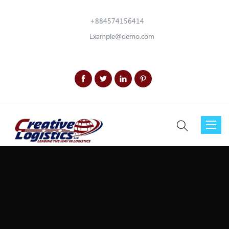
+884574156414
Example@demo.com
Sun - Fri 10 AM - PM
Toggl
naviga
Platinumslots: En Gr
Undlig Recension A