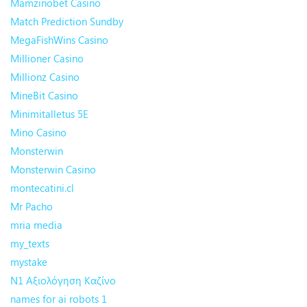
Mamzinobet Casino
Match Prediction Sundby
MegaFishWins Casino
Millioner Casino
Millionz Casino
MineBit Casino
Minimitalletus 5E
Mino Casino
Monsterwin
Monsterwin Casino
montecatini.cl
Mr Pacho
mria media
my_texts
mystake
N1 Αξιολόγηση Καζίνο
names for ai robots 1