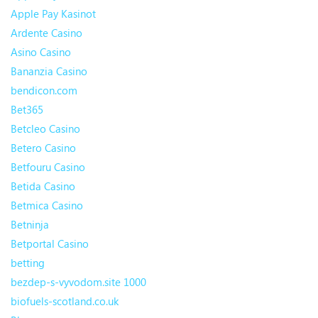
Apple Pay Kasinot
Ardente Casino
Asino Casino
Bananzia Casino
bendicon.com
Bet365
Betcleo Casino
Betero Casino
Betfouru Casino
Betida Casino
Betmica Casino
Betninja
Betportal Casino
betting
bezdep-s-vyvodom.site 1000
biofuels-scotland.co.uk