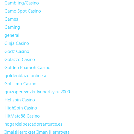
Gambling/Casino
Game Spot Casino
Games
Gaming
general
Ginja Casino
Godz Casino
Golazzo Casino
Golden Pharaoh Casino
goldenblaze online ar
Golisimo Casino
gruzoperevozki-lyubertsy.ru 2000
Hellspin Casino
HighSpin Casino
HitMate88 Casino
hogardelpescadorsanturce.es
Ilmaiskierrokset Ilman Kierrätystä