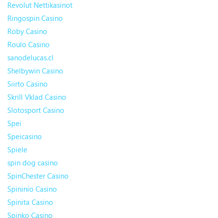
Revolut Nettikasinot
Ringospin Casino
Roby Casino
Roulo Casino
sanodelucas.cl
Shelbywin Casino
Siirto Casino
Skrill Vklad Casino
Slotosport Casino
Spei
Speicasino
Spiele
spin dog casino
SpinChester Casino
Spininio Casino
Spinita Casino
Spinko Casino