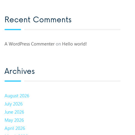
Recent Comments
A WordPress Commenter
on
Hello world!
Archives
August 2026
July 2026
June 2026
May 2026
April 2026