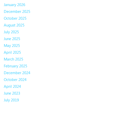
January 2026
December 2025
October 2025
August 2025
July 2025
June 2025
May 2025
April 2025
March 2025
February 2025
December 2024
October 2024
April 2024
June 2023
July 2019