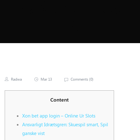
Mes No Downloadn
Ing
Radwa
Mar 13
Comments (
0
)
Content
Xon bet app login – Online Ur Slots
Ansvarligt Idrætsgren: Skuespil smart, Spil
ganske vist