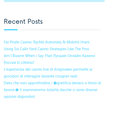
Recent Posts
Fat Pirate Casino: Rychlé Automaty & Mobilní Hraní
Using Six Сайт Yard Casino Strategies Like The Pros
Am I Bizarre When i Say That Лучшие Онлайн Казино
России Is Lifeless?
L’esperienza del casino live di Kingmaker permette ai
giocatori di interagire durante croupier reali
Dato che vuoi approfondire i �gratifica denaro a titolo di
favore,� li esamineremo totalita dacche ci sono diverse
opzioni disponibili