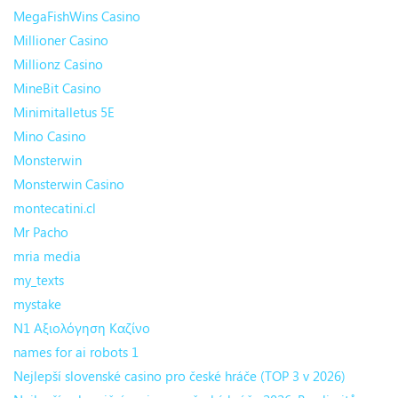
MegaFishWins Casino
Millioner Casino
Millionz Casino
MineBit Casino
Minimitalletus 5E
Mino Casino
Monsterwin
Monsterwin Casino
montecatini.cl
Mr Pacho
mria media
my_texts
mystake
N1 Αξιολόγηση Καζίνο
names for ai robots 1
Nejlepší slovenské casino pro české hráče (TOP 3 v 2026)