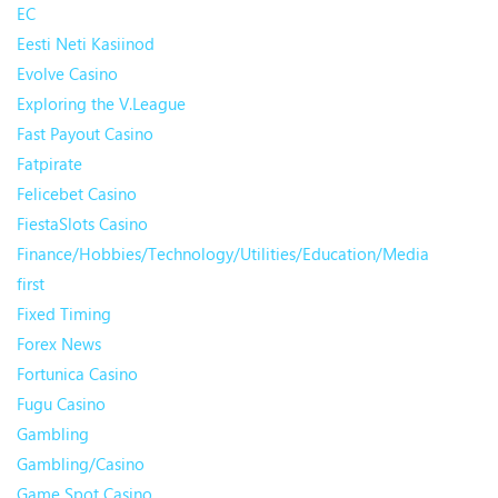
EC
Eesti Neti Kasiinod
Evolve Casino
Exploring the V.League
Fast Payout Casino
Fatpirate
Felicebet Casino
FiestaSlots Casino
Finance/Hobbies/Technology/Utilities/Education/Media
first
Fixed Timing
Forex News
Fortunica Casino
Fugu Casino
Gambling
Gambling/Casino
Game Spot Casino