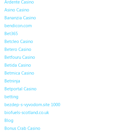
Ardente Casino
Asino Casino
Bananzia Casino
bendicon.com
Bet365
Betcleo Casino
Betero Casino
Betfouru Casino
Betida Casino
Betmica Casino
Betninja
Betportal Casino
betting
bezdep-s-vyvodom.site 1000
biofuels-scotland.co.uk
Blog
Bonus Crab Casino