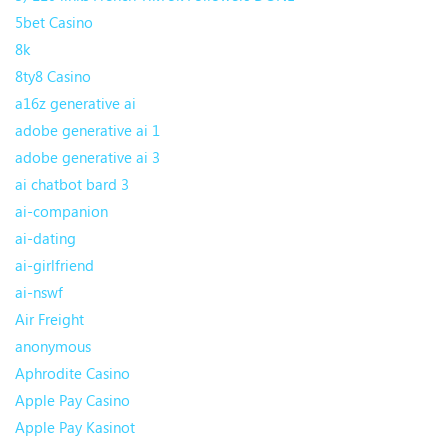
5bet Casino
8k
8ty8 Casino
a16z generative ai
adobe generative ai 1
adobe generative ai 3
ai chatbot bard 3
ai-companion
ai-dating
ai-girlfriend
ai-nswf
Air Freight
anonymous
Aphrodite Casino
Apple Pay Casino
Apple Pay Kasinot