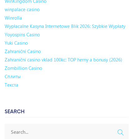
WinKingdom Casino
winpalace casino
Winrolla
Wypłacalne Kasyna Internetowe Blik 2026: Szybkie Wypłaty
Yoyospins Casino
Yuki Casino
Zahraniční Casino
Zahraniční casino vklad 100kc: TOP herny a bonusy (2026)
Zombillion Casino
Сплиты
Текста
SEARCH