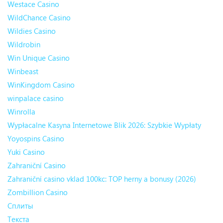
Westace Casino
WildChance Casino
Wildies Casino
Wildrobin
Win Unique Casino
Winbeast
WinKingdom Casino
winpalace casino
Winrolla
Wypłacalne Kasyna Internetowe Blik 2026: Szybkie Wypłaty
Yoyospins Casino
Yuki Casino
Zahraniční Casino
Zahraniční casino vklad 100kc: TOP herny a bonusy (2026)
Zombillion Casino
Сплиты
Текста