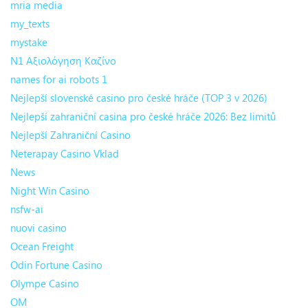
mria media
my_texts
mystake
N1 Αξιολόγηση Καζίνο
names for ai robots 1
Nejlepší slovenské casino pro české hráče (TOP 3 v 2026)
Nejlepší zahraniční casina pro české hráče 2026: Bez limitů
Nejlepší Zahraniční Casino
Neterapay Casino Vklad
News
Night Win Casino
nsfw-ai
nuovi casino
Ocean Freight
Odin Fortune Casino
Olympe Casino
OM