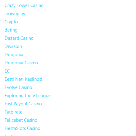
Crazy Tower Сasino
crownplay
Crypto
dating
Dazard Casino
Divaspin
Dragonia
Dragonia Casino
EC
Eesti Neti Kasiinod
Evolve Casino
Exploring the V.League
Fast Payout Casino
Fatpirate
Felicebet Casino
FiestaSlots Casino