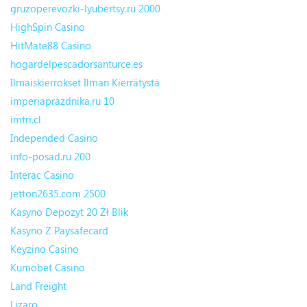
gruzoperevozki-lyubertsy.ru 2000
HighSpin Casino
HitMate88 Casino
hogardelpescadorsanturce.es
Ilmaiskierrokset Ilman Kierrätystä
imperiaprazdnika.ru 10
imtri.cl
Independed Casino
info-posad.ru 200
Interac Casino
jetton2635.com 2500
Kasyno Depozyt 20 Zł Blik
Kasyno Z Paysafecard
Keyzino Casino
Kumobet Casino
Land Freight
Lizaro