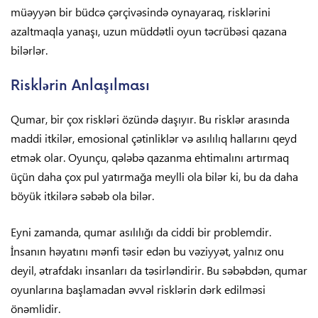
müəyyən bir büdcə çərçivəsində oynayaraq, risklərini
azaltmaqla yanaşı, uzun müddətli oyun təcrübəsi qazana
bilərlər.
Risklərin Anlaşılması
Qumar, bir çox riskləri özündə daşıyır. Bu risklər arasında
maddi itkilər, emosional çətinliklər və asılılıq hallarını qeyd
etmək olar. Oyunçu, qələbə qazanma ehtimalını artırmaq
üçün daha çox pul yatırmağa meylli ola bilər ki, bu da daha
böyük itkilərə səbəb ola bilər.
Eyni zamanda, qumar asılılığı da ciddi bir problemdir.
İnsanın həyatını mənfi təsir edən bu vəziyyət, yalnız onu
deyil, ətrafdakı insanları da təsirləndirir. Bu səbəbdən, qumar
oyunlarına başlamadan əvvəl risklərin dərk edilməsi
önəmlidir.