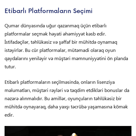
Etibarlı Platformaların Seçimi
Qumar dünyasında uğur qazanmaq üçün etibarlı
platformalar seçmək həyati əhəmiyyət kəsb edir.
İstifadəçilər, təhlükəsiz və şəffaf bir mühitdə oynamaq
istəyirlər. Bu cür platformalar, mütəmadi olaraq oyun
qaydalarını yeniləyir və müştəri məmnuniyyətini ön planda
tutur.
Etibarlı platformaların seçilməsində, onların lisenziya
məlumatları, müştəri rəyləri və təqdim etdikləri bonuslar da
nəzərə alınmalıdır. Bu amillər, oyunçuların təhlükəsiz bir
mühitdə oynayaraq, daha yaxşı təcrübə yaşamasına kömək
edir.