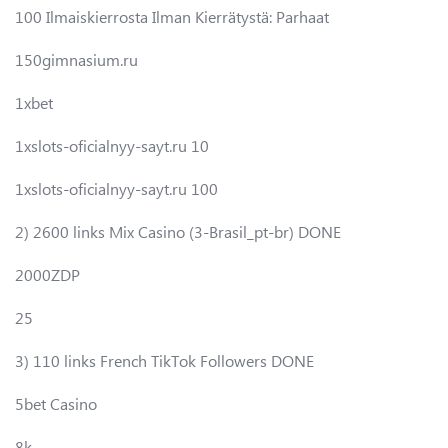
100 Ilmaiskierrosta Ilman Kierrätystä: Parhaat
150gimnasium.ru
1xbet
1xslots-oficialnyy-sayt.ru 10
1xslots-oficialnyy-sayt.ru 100
2) 2600 links Mix Casino (3-Brasil_pt-br) DONE
2000ZDP
25
3) 110 links French TikTok Followers DONE
5bet Casino
8k