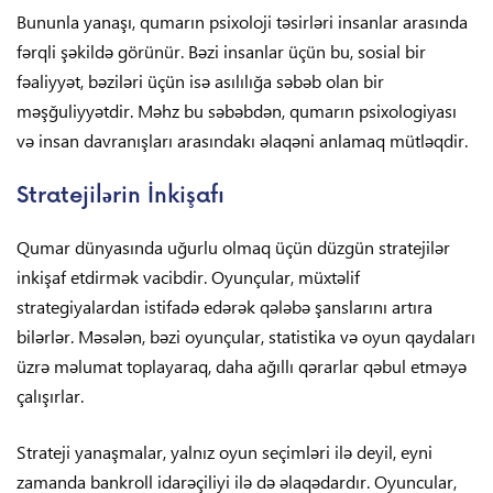
Bununla yanaşı, qumarın psixoloji təsirləri insanlar arasında
fərqli şəkildə görünür. Bəzi insanlar üçün bu, sosial bir
fəaliyyət, bəziləri üçün isə asılılığa səbəb olan bir
məşğuliyyətdir. Məhz bu səbəbdən, qumarın psixologiyası
və insan davranışları arasındakı əlaqəni anlamaq mütləqdir.
Stratejilərin İnkişafı
Qumar dünyasında uğurlu olmaq üçün düzgün stratejilər
inkişaf etdirmək vacibdir. Oyunçular, müxtəlif
strategiyalardan istifadə edərək qələbə şanslarını artıra
bilərlər. Məsələn, bəzi oyunçular, statistika və oyun qaydaları
üzrə məlumat toplayaraq, daha ağıllı qərarlar qəbul etməyə
çalışırlar.
Strateji yanaşmalar, yalnız oyun seçimləri ilə deyil, eyni
zamanda bankroll idarəçiliyi ilə də əlaqədardır. Oyuncular,