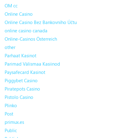
OM cc
Online Casino
Online Casino Bez Bankovního Účtu
online casino canada
Online-Casinos Österreich
other
Parhaat Kasinot
Parimad Välismaa Kasiinod
Paysafecard Kasinot
Piggybet Casino
Piratepots Casino
Pistolo Casino
Plinko
Post
primux.es
Public