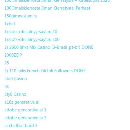
100 Ilmaiskierrosta Ilman Kierrätystä: Parhaat
150gimnasium.ru
1xbet
1xslots-oficialnyy-sayt.ru 10
1xslots-oficialnyy-sayt.ru 100
2) 2600 links Mix Casino (3-Brasil_pt-br) DONE
2000ZDP
25
3) 110 links French TikTok Followers DONE
5bet Casino
8k
8ty8 Casino
a16z generative ai
adobe generative ai 1
adobe generative ai 3
ai chatbot bard 3