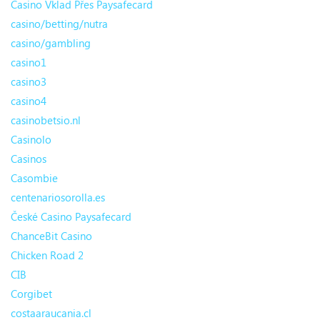
Casino Vklad Přes Paysafecard
casino/betting/nutra
casino/gambling
casino1
casino3
casino4
casinobetsio.nl
Casinolo
Casinos
Casombie
centenariosorolla.es
České Casino Paysafecard
ChanceBit Casino
Chicken Road 2
CIB
Corgibet
costaaraucania.cl