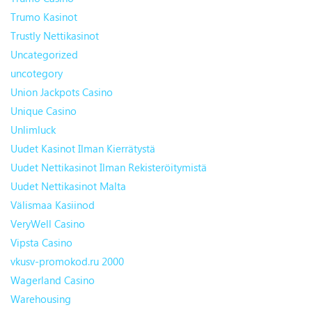
Trumo Kasinot
Trustly Nettikasinot
Uncategorized
uncotegory
Union Jackpots Casino
Unique Casino
Unlimluck
Uudet Kasinot Ilman Kierrätystä
Uudet Nettikasinot Ilman Rekisteröitymistä
Uudet Nettikasinot Malta
Välismaa Kasiinod
VeryWell Casino
Vipsta Casino
vkusv-promokod.ru 2000
Wagerland Casino
Warehousing