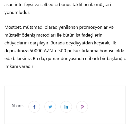
asan interfeysi və cəlbedici bonus təklifləri ilə müştəri
yönümlüdür.
Mostbet, mütəmadi olaraq yenilənən promosyonlar və
müxtəlif ödəniş metodları ilə bütün istifadəçilərin
ehtiyaclarını qarşılayır. Burada qeydiyyatdan keçərək, ilk
depozitinizə 50000 AZN + 500 pulsuz fırlanma bonusu əldə
edə bilərsiniz. Bu da, qumar dünyasında etibarlı bir başlanğıc
imkanı yaradır.
Share: