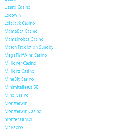
Lizaro Casino
Locowin
LolaJack Casino
MamaBet Casino
Mamzinobet Casino
Match Prediction Sundby
MegaFishWins Casino
Millioner Casino
Millionz Casino
MineBit Casino
Minimitalletus 5E
Mino Casino
Monsterwin
Monsterwin Casino
montecatini.cl
Mr Pacho