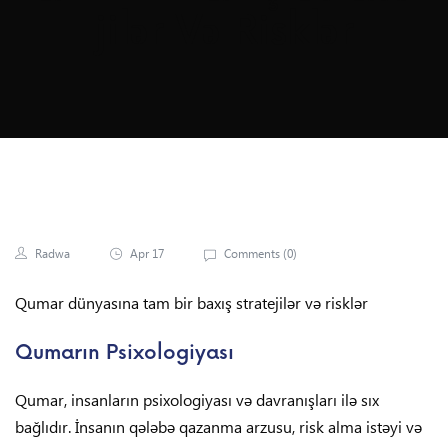
Jilər Və Risklər
Radwa
Apr 17
Comments (
0
)
Qumar dünyasına tam bir baxış stratejilər və risklər
Qumarın Psixologiyası
Qumar, insanların psixologiyası və davranışları ilə sıx
bağlıdır. İnsanın qələbə qazanma arzusu, risk alma istəyi və