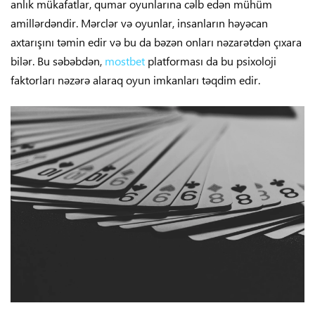
anlık mükafatlar, qumar oyunlarına cəlb edən mühüm
amillərdəndir. Mərclər və oyunlar, insanların həyəcan
axtarışını təmin edir və bu da bəzən onları nəzarətdən çıxara
bilər. Bu səbəbdən,
mostbet
platforması da bu psixoloji
faktorları nəzərə alaraq oyun imkanları təqdim edir.