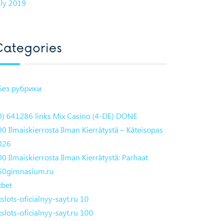
uly 2019
ategories
 Без рубрики
0) 641286 links Mix Casino (4-DE) DONE
0 Ilmaiskierrosta Ilman Kierrätystä – Käteisopas
026
0 Ilmaiskierrosta Ilman Kierrätystä: Parhaat
50gimnasium.ru
xbet
slots-oficialnyy-sayt.ru 10
slots-oficialnyy-sayt.ru 100