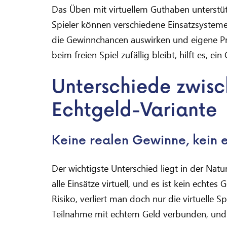
Das Üben mit virtuellem Guthaben unterstütz
Spieler können verschiedene Einsatzsysteme
die Gewinnchancen auswirken und eigene P
beim freien Spiel zufällig bleibt, hilft es, 
Unterschiede zwisc
Echtgeld-Variante
Keine realen Gewinne, kein e
Der wichtigste Unterschied liegt in der Natu
alle Einsätze virtuell, und es ist kein echtes 
Risiko, verliert man doch nur die virtuelle S
Teilnahme mit echtem Geld verbunden, und 