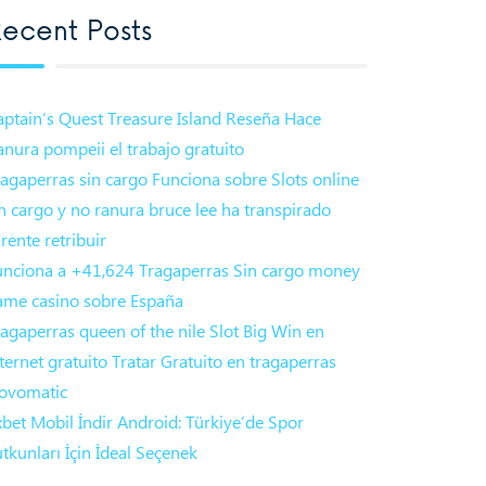
ecent Posts
aptain’s Quest Treasure Island Reseña Hace
anura pompeii el trabajo gratuito
ragaperras sin cargo Funciona sobre Slots online
n cargo y no ranura bruce lee ha transpirado
rente retribuir
unciona a +41,624 Tragaperras Sin cargo money
ame casino sobre España
agaperras queen of the nile Slot Big Win en
ternet gratuito Tratar Gratuito en tragaperras
ovomatic
bet Mobil İndir Android: Türkiye’de Spor
tkunları İçin İdeal Seçenek