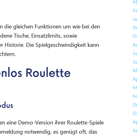
M
F
J
en die gleichen Funktionen um wie bei den
D
dene Tische, Einsatzlimits, sowie
O
r Historie. Die Spielgeschwindigkeit kann
A
chtern.
J
J
nlos Roulette
M
A
M
F
odus
D
O
ten eine Demo-Version ihrer Roulette-Spiele
A
J
 Anmeldung notwendig, es genügt oft, das