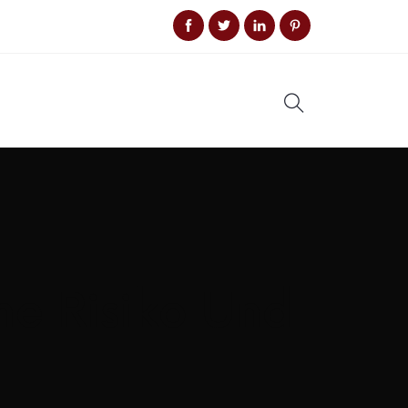
ne Risiko Und