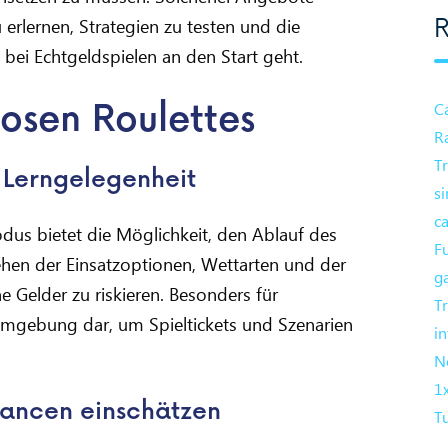
 erlernen, Strategien zu testen und die
R
bei Echtgeldspielen an den Start geht.
C
losen Roulettes
R
T
t Lerngelegenheit
si
ca
us bietet die Möglichkeit, den Ablauf des
F
ehen der Einsatzoptionen, Wettarten und der
g
e Gelder zu riskieren. Besonders für
Tr
e Umgebung dar, um Spieltickets und Szenarien
in
N
1x
hancen einschätzen
Tu