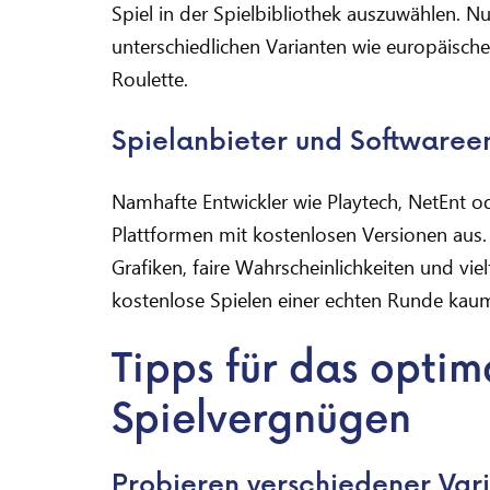
Spiel in der Spielbibliothek auszuwählen. N
unterschiedlichen Varianten wie europäisc
Roulette.
Spielanbieter und Softwaree
Namhafte Entwickler wie Playtech, NetEnt o
Plattformen mit kostenlosen Versionen aus. I
Grafiken, faire Wahrscheinlichkeiten und vie
kostenlose Spielen einer echten Runde kaum
Tipps für das optim
Spielvergnügen
Probieren verschiedener Var