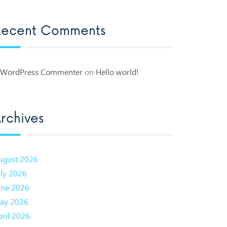
Recent Comments
 WordPress Commenter
on
Hello world!
rchives
ugust 2026
uly 2026
une 2026
ay 2026
pril 2026