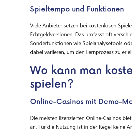
Spieltempo und Funktionen
Viele Anbieter setzen bei kostenlosen Spiel
Echtgeldversionen. Das umfasst oft verschie
Sonderfunktionen wie Spielanalysetools ode
dabei variieren, um den Lernprozess zu erlei
Wo kann man koste
spielen?
Online-Casinos mit Demo-M
Die meisten lizenzierten Online-Casinos bie
an. Für die Nutzung ist in der Regel keine