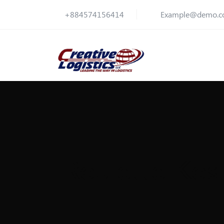
+884574156414
Example@demo.
Roulette Kos