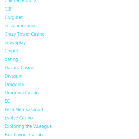
Chicken Road 2
CIB
Corgibet
costaaraucania.cl
Crazy Tower Сasino
crownplay
Crypto
dating
Dazard Casino
Divaspin
Dragonia
Dragonia Casino
EC
Eesti Neti Kasiinod
Evolve Casino
Exploring the V.League
Fast Payout Casino