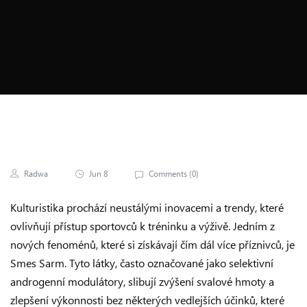
Ra V Kulturistice
Radwa
Jun 8
Comments (
0
)
Kulturistika prochází neustálými inovacemi a trendy, které
ovlivňují přístup sportovců k tréninku a výživě. Jedním z
nových fenoménů, které si získávají čím dál více příznivců, je
Smes Sarm. Tyto látky, často označované jako selektivní
androgenní modulátory, slibují zvýšení svalové hmoty a
zlepšení výkonnosti bez některých vedlejších účinků, které