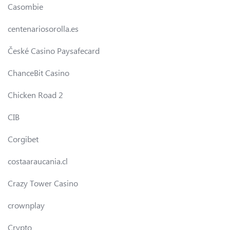
Casombie
centenariosorolla.es
České Casino Paysafecard
ChanceBit Casino
Chicken Road 2
CIB
Corgibet
costaaraucania.cl
Crazy Tower Сasino
crownplay
Crypto