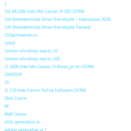
1
10) 641286 links Mix Casino (4-DE) DONE
100 Ilmaiskierrosta Ilman Kierrätystä – Käteisopas 2026
100 Ilmaiskierrosta Ilman Kierrätystä: Parhaat
150gimnasium.ru
1xbet
1xslots-oficialnyy-sayt.ru 10
1xslots-oficialnyy-sayt.ru 100
2) 2600 links Mix Casino (3-Brasil_pt-br) DONE
2000ZDP
25
3) 110 links French TikTok Followers DONE
5bet Casino
8k
8ty8 Casino
a16z generative ai
adobe generative ai 1