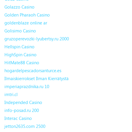
Golazzo Casino
Golden Pharaoh Casino
goldenblaze online ar
Golisimo Casino
gruzoperevozki-lyubertsy.ru 2000
Hellspin Casino
HighSpin Casino
HitMate88 Casino
hogardelpescadorsanturce.es
Ilmaiskierrokset Ilman Kierrätystä
imperiaprazdnika.ru 10
imtri.cl
Independed Casino
info-posad.ru 200
Interac Casino
jetton2635.com 2500