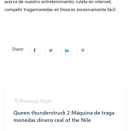
acerca de nuestro entretenimiento, ruleta en internet,
competir tragamonedas en línea es excesivamente fácil.
Share:
Previous Post
Queen thunderstruck 2 Máquina de traga
monedas dinero real of the Nile