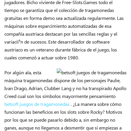
jugadores. Bicho viviente de Free-Slots.Games todo el
tiempo se garantiza que el colección de tragamonedas
gratuitas en forma demo sea actualizada regularmente. Las
máquinas sobre esparcimiento automatizadas de esa
compañía austriaca destacan por las sencillas reglas y el
variacií³n de sucesos. Este desarrollador de software
austriaco es un veterano durante fábrica de el juego, los
cuales comenzó a actuar sobre 1980.
Por algún ala, esta
máquina tragamonedas dispone de los personajes Paulie,
Ivan Drago, Adrian, Clubber Lang y no ha transpirado Apollo
Creed cual son los símbolos mayormente pensamiento
betsoft juegos de tragamonedas
. ¿La manera sobre cómo
funcionan las beneficios en los slots sobre Rocky? Motivos
por los que se puede pasarlo debido a, sin embargo no
ganes, aunque no llegamos a desmentir que si empiezas a