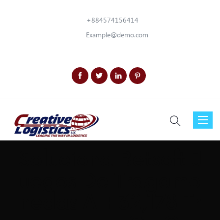
+884574156414
Example@demo.com
Sun - Fri 10 AM - PM
Toggl
naviga
Soluciona Betsoft J
Uegos De Tragamo
Nedas A +32,178 Tr