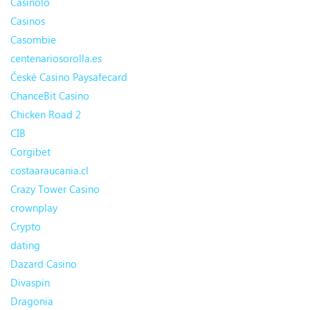
Casinolo
Casinos
Casombie
centenariosorolla.es
České Casino Paysafecard
ChanceBit Casino
Chicken Road 2
CIB
Corgibet
costaaraucania.cl
Crazy Tower Сasino
crownplay
Crypto
dating
Dazard Casino
Divaspin
Dragonia