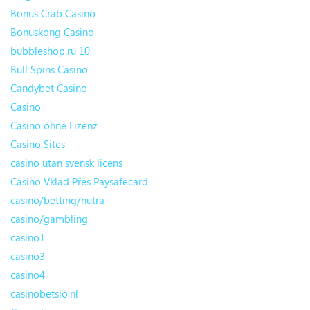
Bonus Crab Casino
Bonuskong Casino
bubbleshop.ru 10
Bull Spins Casino
Candybet Casino
Casino
Casino ohne Lizenz
Casino Sites
casino utan svensk licens
Casino Vklad Přes Paysafecard
casino/betting/nutra
casino/gambling
casino1
casino3
casino4
casinobetsio.nl