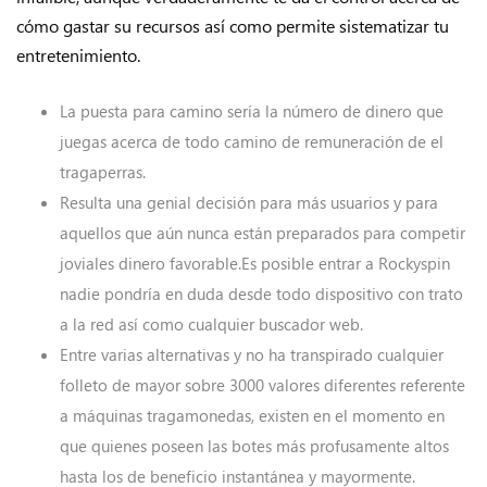
cómo gastar su recursos así­ como permite sistematizar tu
entretenimiento.
La puesta para camino serí­a la número de dinero que
juegas acerca de todo camino de remuneración de el
tragaperras.
Resulta una genial decisión para más usuarios y para
aquellos que aún nunca están preparados para competir
joviales dinero favorable.Es posible entrar a Rockyspin
nadie pondrí­a en duda desde todo dispositivo con trato
a la red así­ como cualquier buscador web.
Entre varias alternativas y no ha transpirado cualquier
folleto de mayor sobre 3000 valores diferentes referente
a máquinas tragamonedas, existen en el momento en
que quienes poseen las botes más profusamente altos
hasta los de beneficio instantánea y mayormente.