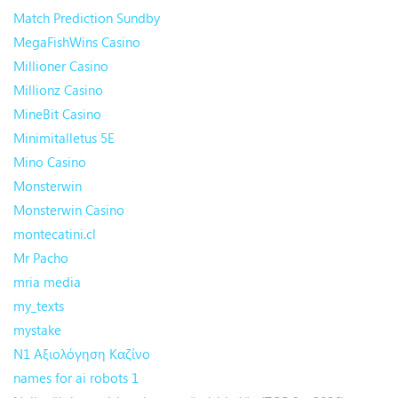
Match Prediction Sundby
MegaFishWins Casino
Millioner Casino
Millionz Casino
MineBit Casino
Minimitalletus 5E
Mino Casino
Monsterwin
Monsterwin Casino
montecatini.cl
Mr Pacho
mria media
my_texts
mystake
N1 Αξιολόγηση Καζίνο
names for ai robots 1