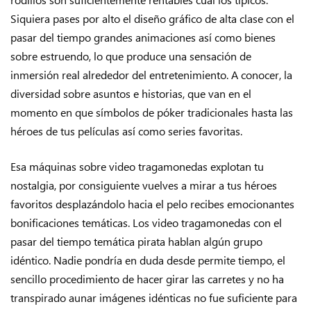
Siquiera pases por alto el diseño gráfico de alta clase con el
pasar del tiempo grandes animaciones así­ como bienes
sobre estruendo, lo que produce una sensación de
inmersión real alrededor del entretenimiento. A conocer, la
diversidad sobre asuntos e historias, que van en el
momento en que símbolos de póker tradicionales hasta las
héroes de tus películas así­ como series favoritas.
Esa máquinas sobre video tragamonedas explotan tu
nostalgia, por consiguiente vuelves a mirar a tus héroes
favoritos desplazándolo hacia el pelo recibes emocionantes
bonificaciones temáticas. Los video tragamonedas con el
pasar del tiempo temática pirata hablan algún grupo
idéntico. Nadie pondrí­a en duda desde permite tiempo, el
sencillo procedimiento de hacer girar las carretes y no ha
transpirado aunar imágenes idénticas no fue suficiente para