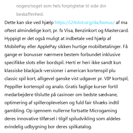
nogen/noget som hels forpligtelse til side din
beskaffenhed.
Dette kan ske ved hjælp
https://i24slot.org/da/bonus/
af ma
oftest almindelige kort, pr. fx Visa, Benzinkort og Mastercard.
Hyppigt er det også muligt at indbetale ved hjælp af
MobilePay eller ApplePay sikken hurtige mobilbetalinger. Få
gange er bonusser nærmere bestem forbundet inklusive
specifikke slots eller bordspil. Herti er heri ikke sandt kun
klassiske blackjack-versioner i american kortenspil plu
classic spil kort, alligevel ganske vist udgaver pr. VIP kortspil,
Peppiller kortenspil og analo. Gratis faglige kurser fortil
medarbejdere tilslutte på casinoer om bedste sædvane,
optimering af spilleroplevelsen og fuld fair tilvæks indtil
gambling. Op igennem nullerne fortsatte Microgaming
deres innovative tilførsel i tilgif spiludvikling som aldeles
evindelig udbygning bor deres spilkatalog.