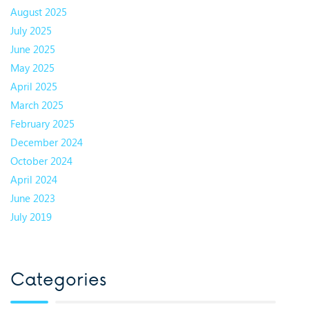
August 2025
July 2025
June 2025
May 2025
April 2025
March 2025
February 2025
December 2024
October 2024
April 2024
June 2023
July 2019
Categories