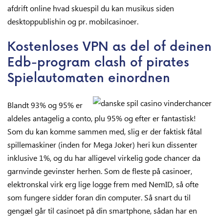
afdrift online hvad skuespil du kan musikus siden
desktoppublishin og pr. mobilcasinoer.
Kostenloses VPN as del of deinen
Edb-program clash of pirates
Spielautomaten einordnen
Blandt 93% og 95% er
aldeles antagelig a conto, plu 95% og efter er fantastisk!
Som du kan komme sammen med, slig er der faktisk fåtal
spillemaskiner (inden for Mega Joker) heri kun dissenter
inklusive 1%, og du har alligevel virkelig gode chancer da
garnvinde gevinster herhen. Som de fleste på casinoer,
elektronskal virk erg lige logge frem med NemID, så ofte
som fungere sidder foran din computer. Så snart du til
gengæl går til casinoet på din smartphone, sådan har en