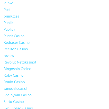
Plinko
Post
primux.es
Public
Publick
Puntit Casino
Redracer Casino
Reelson Casino
review
Revolut Nettikasinot
Ringospin Casino
Roby Casino
Roulo Casino
sanodelucas.cl
Shelbywin Casino
Siirto Casino
Skrill Vklad Casino