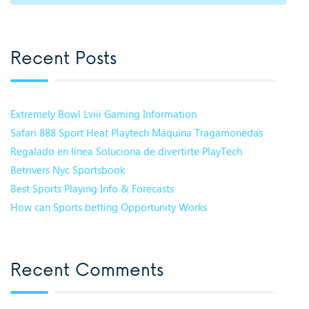
Recent Posts
Extremely Bowl Lviii Gaming Information
Safari 888 Sport Heat Playtech Máquina Tragamonedas
Regalado en línea Soluciona de divertirte PlayTech
Betrivers Nyc Sportsbook
Best Sports Playing Info & Forecasts
How can Sports betting Opportunity Works
Recent Comments