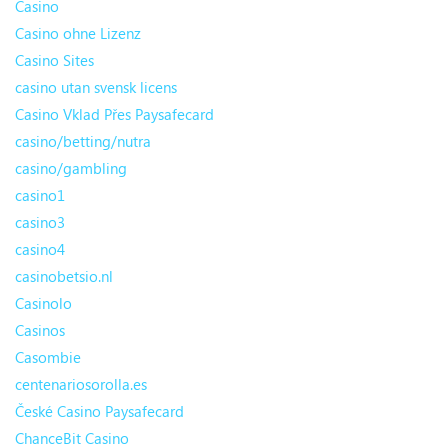
Casino
Casino ohne Lizenz
Casino Sites
casino utan svensk licens
Casino Vklad Přes Paysafecard
casino/betting/nutra
casino/gambling
casino1
casino3
casino4
casinobetsio.nl
Casinolo
Casinos
Casombie
centenariosorolla.es
České Casino Paysafecard
ChanceBit Casino