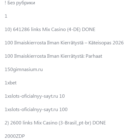
! Без рубрики
1
10) 641286 links Mix Casino (4-DE) DONE
100 Ilmaiskierrosta Ilman Kierrätystä – Käteisopas 2026
100 Ilmaiskierrosta Ilman Kierrätystä: Parhaat
150gimnasium.ru
1xbet
1xslots-oficialnyy-sayt.ru 10
1xslots-oficialnyy-sayt.ru 100
2) 2600 links Mix Casino (3-Brasil_pt-br) DONE
2000ZDP