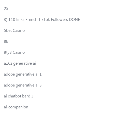
25
3) 110 links French TikTok Followers DONE
5bet Casino
8k
8ty8 Casino
a16z generative ai
adobe generative ai 1
adobe generative ai 3
ai chatbot bard 3
ai-companion