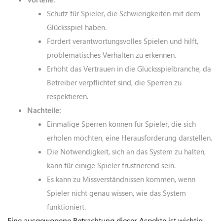
Schutz für Spieler, die Schwierigkeiten mit dem
Glücksspiel haben.
Fördert verantwortungsvolles Spielen und hilft,
problematisches Verhalten zu erkennen.
Erhöht das Vertrauen in die Glücksspielbranche, da
Betreiber verpflichtet sind, die Sperren zu
respektieren.
Nachteile:
Einmalige Sperren können für Spieler, die sich
erholen möchten, eine Herausforderung darstellen.
Die Notwendigkeit, sich an das System zu halten,
kann für einige Spieler frustrierend sein.
Es kann zu Missverständnissen kommen, wenn
Spieler nicht genau wissen, wie das System
funktioniert.
Eine ausgewogene Betrachtung dieser Aspekte ist wichtig,