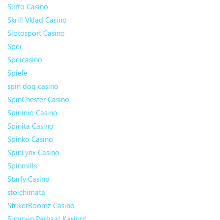
Siirto Casino
Skrill Vklad Casino
Slotosport Casino
Spei
Speicasino
Spiele
spin dog casino
SpinChester Casino
Spininio Casino
Spinita Casino
Spinko Casino
SpinLynx Casino
Spinmills
Starfy Casino
stoichimata
StrikerRoomz Casino
Suomen Parhaat Kasinot