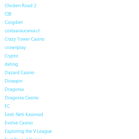
Chicken Road 2
CIB
Corgibet
costaaraucania.cl
Crazy Tower Сasino
crownplay
Crypto
dating
Dazard Casino
Divaspin
Dragonia
Dragonia Casino
EC
Eesti Neti Kasiinod
Evolve Casino
Exploring the V.League