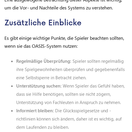
um die Vor- und Nachteile des Systems zu verstehen.
Zusätzliche Einblicke
Es gibt einige wichtige Punkte, die Spieler beachten sollten,
wenn sie das OASIS-System nutzen:
Regelmäßige Überprüfung:
Spieler sollten regelmäßig
ihre Spielgewohnheiten überprüfen und gegebenenfalls
eine Selbstsperre in Betracht ziehen.
Unterstützung suchen:
Wenn Spieler das Gefühl haben,
dass sie Hilfe benötigen, sollten sie nicht zögern,
Unterstützung von Fachleuten in Anspruch zu nehmen.
Informiert bleiben:
Die Glücksspielgesetze und -
richtlinien können sich ändern, daher ist es wichtig, auf
dem Laufenden zu bleiben.