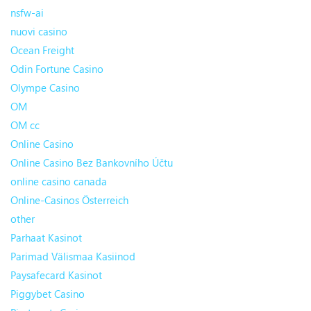
nsfw-ai
nuovi casino
Ocean Freight
Odin Fortune Casino
Olympe Casino
OM
OM cc
Online Casino
Online Casino Bez Bankovního Účtu
online casino canada
Online-Casinos Österreich
other
Parhaat Kasinot
Parimad Välismaa Kasiinod
Paysafecard Kasinot
Piggybet Casino