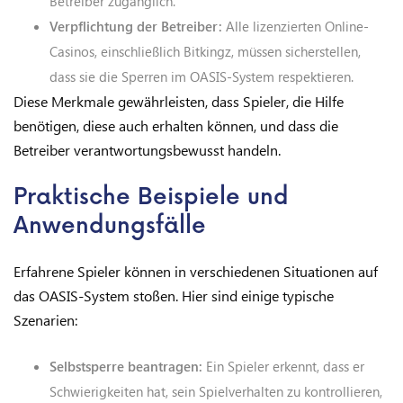
Betreiber zugänglich.
Verpflichtung der Betreiber:
Alle lizenzierten Online-
Casinos, einschließlich Bitkingz, müssen sicherstellen,
dass sie die Sperren im OASIS-System respektieren.
Diese Merkmale gewährleisten, dass Spieler, die Hilfe
benötigen, diese auch erhalten können, und dass die
Betreiber verantwortungsbewusst handeln.
Praktische Beispiele und
Anwendungsfälle
Erfahrene Spieler können in verschiedenen Situationen auf
das OASIS-System stoßen. Hier sind einige typische
Szenarien:
Selbstsperre beantragen:
Ein Spieler erkennt, dass er
Schwierigkeiten hat, sein Spielverhalten zu kontrollieren,