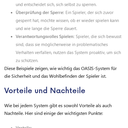
und entscheidet sich, sich selbst zu sperren.
Überprüfung der Sperre:
Ein Spieler, der sich zuvor
gesperrt hat, möchte wissen, ob er wieder spielen kann
und wie lange die Sperre dauert.
Verantwortungsvolles Spielen:
Spieler, die sich bewusst
sind, dass sie möglicherweise in problematisches
Verhalten verfallen, nutzen das System proaktiv, um sich
zu schützen.
Diese Beispiele zeigen, wie wichtig das OASIS-System für
die Sicherheit und das Wohlbefinden der Spieler ist.
Vorteile und Nachteile
Wie bei jedem System gibt es sowohl Vorteile als auch
Nachteile. Hier sind einige der wichtigsten Punkte:
Vorteile: