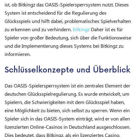
ist, ob Bitkingz das OASIS-Spielersperrsystem nutzt. Dieses
System ist entscheidend für die Regulierung des
Glücksspiels und hilft dabei, problematisches Spielverhalten
zu erkennen und zu verhindern.
bitkingz
Daher ist es für
Spieler von großer Bedeutung, sich über die Funktionsweise
und die Implementierung dieses Systems bei Bitkingz zu
informieren.
Schlüsselkonzepte und Überblick
Das OASIS-Spielersperrsystem ist ein zentrales Element der
deutschen Glücksspielregulierung. Es wurde entwickelt, um
Spielern, die Schwierigkeiten mit dem Glücksspiel haben,
eine Möglichkeit zu bieten, sich selbst zu sperren. Wenn ein
Spieler sich in das OASIS-System einträgt, wird er von allen
lizenzierten Online-Casinos in Deutschland ausgeschlossen.
Dies bedeutet, dass Bitkingz, als ein lizenziertes Casino,