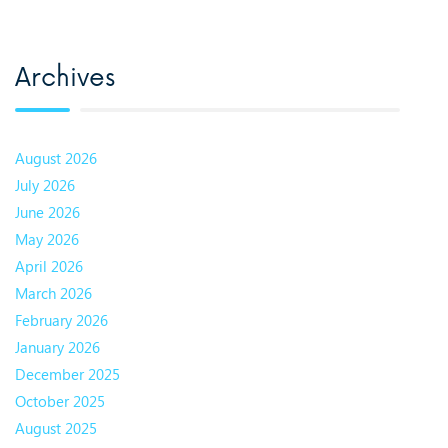
Archives
August 2026
July 2026
June 2026
May 2026
April 2026
March 2026
February 2026
January 2026
December 2025
October 2025
August 2025