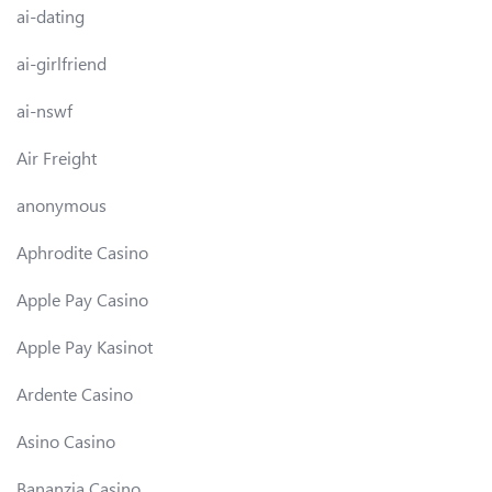
ai-dating
ai-girlfriend
ai-nswf
Air Freight
anonymous
Aphrodite Casino
Apple Pay Casino
Apple Pay Kasinot
Ardente Casino
Asino Casino
Bananzia Casino