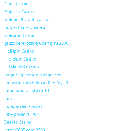
Godz Casino
Golazzo Casino
Golden Pharaoh Casino
goldenblaze online ar
Golisimo Casino
gruzoperevozki-lyubertsy.ru 2000
Hellspin Casino
HighSpin Casino
HitMate88 Casino
hogardelpescadorsanturce.es
Ilmaiskierrokset Ilman Kierrätystä
imperiaprazdnika.ru 10
imtri.cl
Independed Casino
info-posad.ru 200
Interac Casino
jetton2635.com 2500