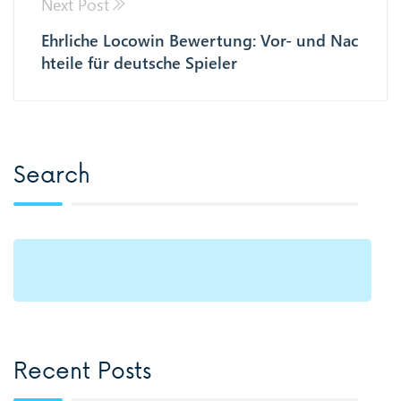
Next Post
Ehrliche Locowin Bewertung: Vor- und Nac
hteile für deutsche Spieler
Search
Recent Posts