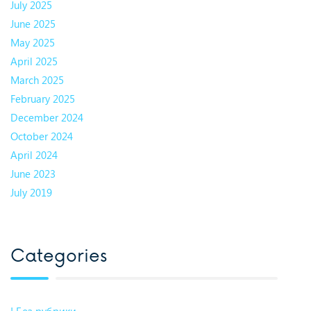
July 2025
June 2025
May 2025
April 2025
March 2025
February 2025
December 2024
October 2024
April 2024
June 2023
July 2019
Categories