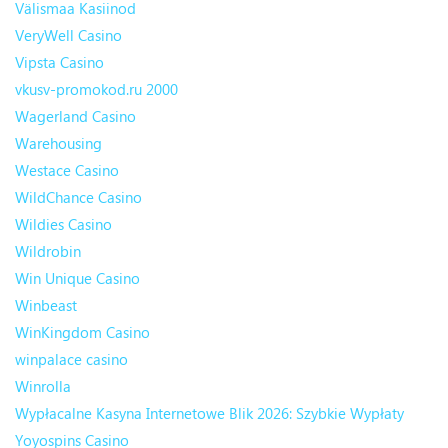
Välismaa Kasiinod
VeryWell Casino
Vipsta Casino
vkusv-promokod.ru 2000
Wagerland Casino
Warehousing
Westace Casino
WildChance Casino
Wildies Casino
Wildrobin
Win Unique Casino
Winbeast
WinKingdom Casino
winpalace casino
Winrolla
Wypłacalne Kasyna Internetowe Blik 2026: Szybkie Wypłaty
Yoyospins Casino