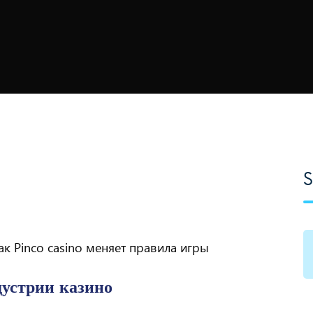
ак Pinco casino меняет правила игры
дустрии казино