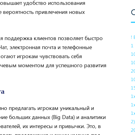
 повышает удобство использования
е вероятность привлечения новых
C
!
ая поддержка клиентов позволяет быстро
1
т, электронная почта и телефонные
1
огают игрокам чувствовать себя
10
ючевым моментом для успешного развития
2
10
1
та
1
1x
но предлагать игрокам уникальный и
1x
е больших данных (Big Data) и аналитики
2
ателей, их интересы и привычки. Это, в
2
ровать предложения и акции именно под