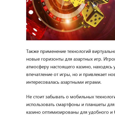
Также применение технологий виртуальн
новые горизонты для азартных игр. Игр
атмосферу настоящего казино, находясь у
впечатление от игры, но и привлекает н
интересовалась азартными играми.
Не стоит забывать о мобильных технолог
использовать смартфоны и планшеты для
казино оптимизированы для удобного и б