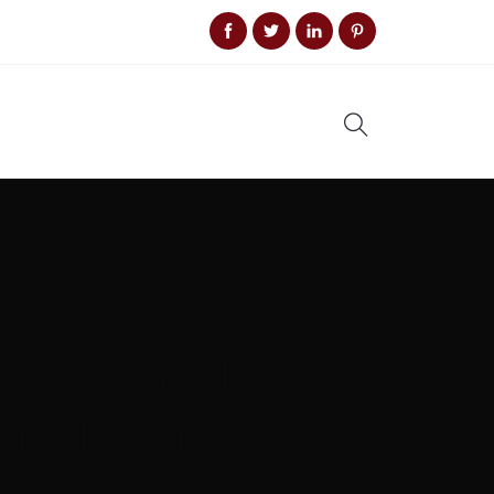
 Казино Как P
ила Игры