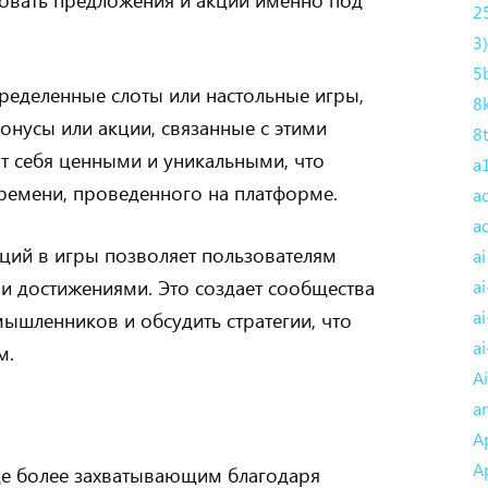
2
3
5
ределенные слоты или настольные игры,
8
нусы или акции, связанные с этими
8
т себя ценными и уникальными, что
a1
времени, проведенного на платформе.
a
a
ций в игры позволяет пользователям
ai
ми достижениями. Это создает сообщества
a
ai
ышленников и обсудить стратегии, что
a
м.
Ai
a
A
A
ще более захватывающим благодаря