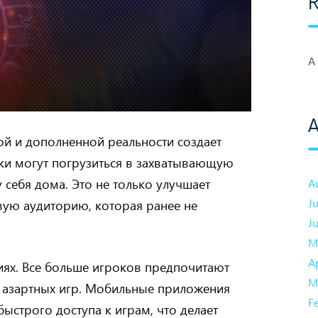
A
A
ой и дополненной реальности создает
оки могут погрузиться в захватывающую
 себя дома. Это не только улучшает
A
J
овую аудиторию, которая ранее не
J
M
A
иях. Все больше игроков предпочитают
M
 азартных игр. Мобильные приложения
F
ыстрого доступа к играм, что делает