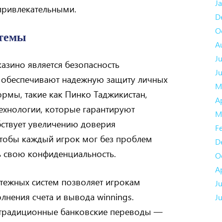
J
привлекательными.
D
O
стемы
A
J
азино является безопасность
J
и обеспечивают надежную защиту личных
M
рмы, такие как Пинко Таджикистан,
A
хнологии, которые гарантируют
M
обствует увеличению доверия
F
чтобы каждый игрок мог без проблем
D
ь свою конфиденциальность.
O
A
атежных систем позволяет игрокам
J
нения счета и вывода winnings.
J
 традиционные банковские переводы —