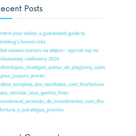
ecent Posts
ntrol your stakes: a guaranteed guide to
ambling’s honest risks
xbet казино скачать на айфон – крутой гид по
обильному гемблингу 2026
uthentiques_stratégies_autour_de_playjonny_casin
_pour_joueurs_avertis
nálise_completa_dos_resultados_com_thorfortune
para_otimizar_seus_ganhos_finan
onsiderável_ascensão_de_investimentos_com_tho
_fortune_e_estratégias_promiss