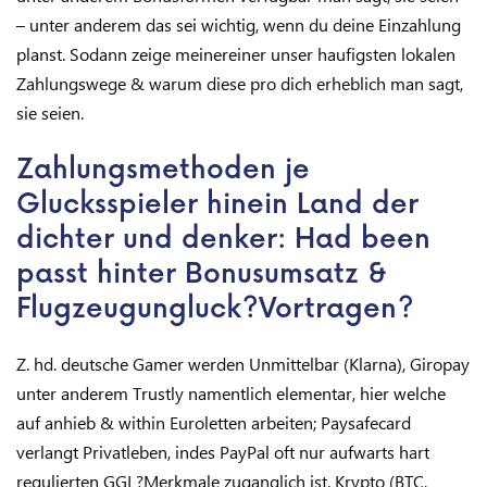
– unter anderem das sei wichtig, wenn du deine Einzahlung
planst. Sodann zeige meinereiner unser haufigsten lokalen
Zahlungswege & warum diese pro dich erheblich man sagt,
sie seien.
Zahlungsmethoden je
Glucksspieler hinein Land der
dichter und denker: Had been
passt hinter Bonusumsatz &
Flugzeugungluck?Vortragen?
Z. hd. deutsche Gamer werden Unmittelbar (Klarna), Giropay
unter anderem Trustly namentlich elementar, hier welche
auf anhieb & within Euroletten arbeiten; Paysafecard
verlangt Privatleben, indes PayPal oft nur aufwarts hart
regulierten GGL?Merkmale zuganglich ist. Krypto (BTC,