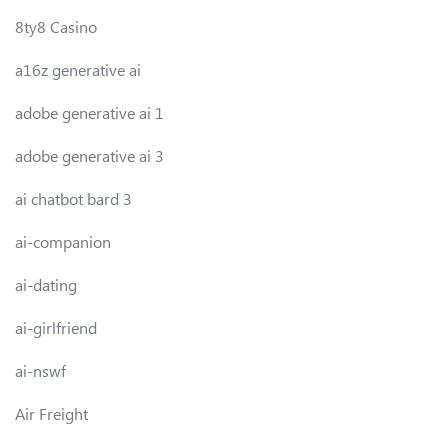
8ty8 Casino
a16z generative ai
adobe generative ai 1
adobe generative ai 3
ai chatbot bard 3
ai-companion
ai-dating
ai-girlfriend
ai-nswf
Air Freight