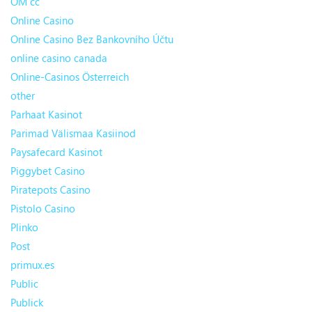
OM cc
Online Casino
Online Casino Bez Bankovního Účtu
online casino canada
Online-Casinos Österreich
other
Parhaat Kasinot
Parimad Välismaa Kasiinod
Paysafecard Kasinot
Piggybet Casino
Piratepots Casino
Pistolo Casino
Plinko
Post
primux.es
Public
Publick