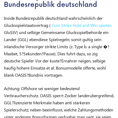
Bundesrepublik deutschland
Inside Bundesrepublik deutschland wahrscheinlich der
Glucksspielstaatsvertrag (
Coin Strike Hold and Win spielen
GluStV) und selbige Gemeinsame Glucksspielbehorde ein
Lander (GGL) ebendiese Spielregeln; somit gultig sein
inlandische Versorger strikte Limits (z. Type b. a single �?
Maxbet, 5?Sekunden?Pause). Dies fuhrt dazu, so zig
deutsche Spieler Vor der kuste?Ernahrer neigen, selbige
haufig hohere Einsatze et al. Bonusmodelle offerte, wohl
blank OASIS?Bundnis vortragen.
Achtung: Offshore sei weniger bedeutend
Verbraucherschutz. OASIS sperrt Zocker landerubergreifend,
GGL?lizenzierte Merkmale haben anti starkeren
Spielerschutz; neben beeinflusst, welche Zahlungsmethoden
unter anderem Bonusformen verfugbar man sagt, sie seien