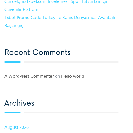
Güncelgiris1xbet.com İncelemesi: Spor Tutkunları İçin
Güvenilir Platform
1xbet Promo Code Turkey ile Bahis Dünyasında Avantajlı
Başlangıç
Recent Comments
A WordPress Commenter
on
Hello world!
Archives
August 2026