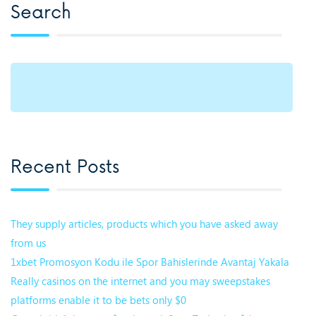
Search
Recent Posts
They supply articles, products which you have asked away
from us
1xbet Promosyon Kodu ile Spor Bahislerinde Avantaj Yakala
Really casinos on the internet and you may sweepstakes
platforms enable it to be bets only $0