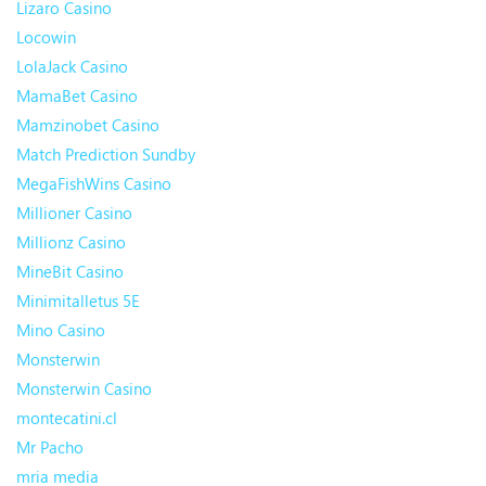
Lizaro Casino
Locowin
LolaJack Casino
MamaBet Casino
Mamzinobet Casino
Match Prediction Sundby
MegaFishWins Casino
Millioner Casino
Millionz Casino
MineBit Casino
Minimitalletus 5E
Mino Casino
Monsterwin
Monsterwin Casino
montecatini.cl
Mr Pacho
mria media