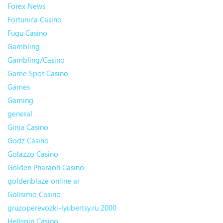
Forex News
Fortunica Casino
Fugu Casino
Gambling
Gambling/Casino
Game Spot Casino
Games
Gaming
general
Ginja Casino
Godz Casino
Golazzo Casino
Golden Pharaoh Casino
goldenblaze online ar
Golisimo Casino
gruzoperevozki-lyubertsy.ru 2000
Hellspin Casino