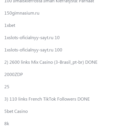
100 Ilmaiskierrosta Ilman Kierrätystä: Parhaat
150gimnasium.ru
1xbet
1xslots-oficialnyy-sayt.ru 10
1xslots-oficialnyy-sayt.ru 100
2) 2600 links Mix Casino (3-Brasil_pt-br) DONE
2000ZDP
25
3) 110 links French TikTok Followers DONE
5bet Casino
8k