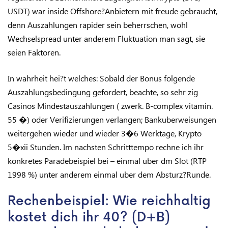
USDT) war inside Offshore?Anbietern mit freude gebraucht,
denn Auszahlungen rapider sein beherrschen, wohl
Wechselspread unter anderem Fluktuation man sagt, sie
seien Faktoren.
In wahrheit hei?t welches: Sobald der Bonus folgende
Auszahlungsbedingung gefordert, beachte, so sehr zig
Casinos Mindestauszahlungen ( zwerk. B-complex vitamin.
55 �) oder Verifizierungen verlangen; Bankuberweisungen
weitergehen wieder und wieder 3�6 Werktage, Krypto
5�xii Stunden. Im nachsten Schritttempo rechne ich ihr
konkretes Paradebeispiel bei – einmal uber dm Slot (RTP
1998 %) unter anderem einmal uber dem Absturz?Runde.
Rechenbeispiel: Wie reichhaltig
kostet dich ihr 40? (D+B)