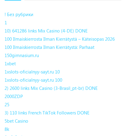
! Без рубрики
1
10) 641286 links Mix Casino (4-DE) DONE
100 Ilmaiskierrosta Ilman Kierrätystä – Käteisopas 2026
100 Ilmaiskierrosta Ilman Kierrätystä: Parhaat
150gimnasium.ru
1xbet
1xslots-oficialnyy-sayt.ru 10
1xslots-oficialnyy-sayt.ru 100
2) 2600 links Mix Casino (3-Brasil_pt-br) DONE
2000ZDP
25
3) 110 links French TikTok Followers DONE
5bet Casino
8k