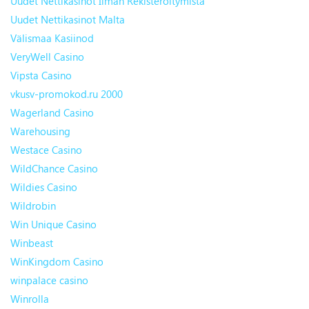
Uudet Nettikasinot Ilman Rekisteröitymistä
Uudet Nettikasinot Malta
Välismaa Kasiinod
VeryWell Casino
Vipsta Casino
vkusv-promokod.ru 2000
Wagerland Casino
Warehousing
Westace Casino
WildChance Casino
Wildies Casino
Wildrobin
Win Unique Casino
Winbeast
WinKingdom Casino
winpalace casino
Winrolla