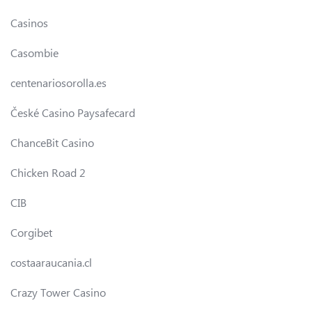
Casinos
Casombie
centenariosorolla.es
České Casino Paysafecard
ChanceBit Casino
Chicken Road 2
CIB
Corgibet
costaaraucania.cl
Crazy Tower Сasino