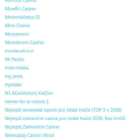
Millionz Casino
MineBit Casino
Minimitalletus 5E
Mino Casino
Monsterwin
Monsterwin Casino
montecatini.cl
Mr Pacho
mria media
my_texts
mystake
N1 Αξιολόγηση Καζίνο
names for ai robots 1
Nejlepší slovenské casino pro české hráče (TOP 3 v 2026)
Nejlepší zahraniční casina pro české hráče 2026: Bez limitů
Nejlepší Zahraniční Casino
Neterapay Casino Vklad