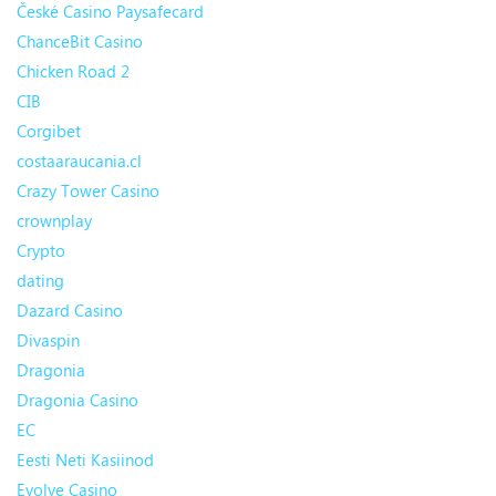
České Casino Paysafecard
ChanceBit Casino
Chicken Road 2
CIB
Corgibet
costaaraucania.cl
Crazy Tower Сasino
crownplay
Crypto
dating
Dazard Casino
Divaspin
Dragonia
Dragonia Casino
EC
Eesti Neti Kasiinod
Evolve Casino