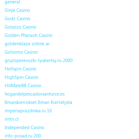
general
Ginja Casino
Godz Casino
Golazzo Casino
Golden Pharaoh Casino
goldenblaze online ar
Golisimo Casino
gruzoperevozki-lyubertsy.ru 2000
Hellspin Casino
HighSpin Casino
HitMate88 Casino
hogardelpescadorsanturce.es
Ilmaiskierrokset Ilman Kierrätystä
imperiaprazdnika.ru 10
imtri.cl
Independed Casino
info-posad.ru 200