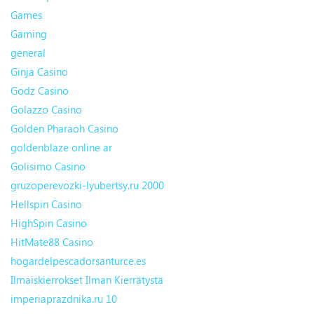
Games
Gaming
general
Ginja Casino
Godz Casino
Golazzo Casino
Golden Pharaoh Casino
goldenblaze online ar
Golisimo Casino
gruzoperevozki-lyubertsy.ru 2000
Hellspin Casino
HighSpin Casino
HitMate88 Casino
hogardelpescadorsanturce.es
Ilmaiskierrokset Ilman Kierrätystä
imperiaprazdnika.ru 10