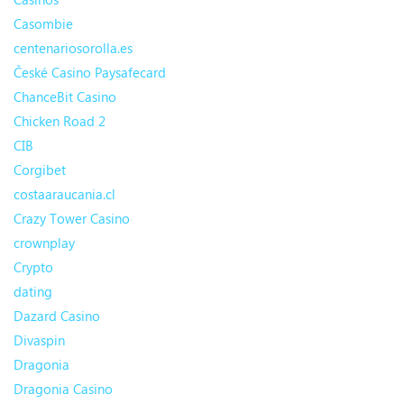
Casombie
centenariosorolla.es
České Casino Paysafecard
ChanceBit Casino
Chicken Road 2
CIB
Corgibet
costaaraucania.cl
Crazy Tower Сasino
crownplay
Crypto
dating
Dazard Casino
Divaspin
Dragonia
Dragonia Casino