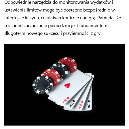
Odpowiednie narzędzia do monitorowania wydatków i
ustawienia limitów mogą być dostępne bezpośrednio w
interfejsie kasyna, co ułatwia kontrolę nad grą. Pamiętaj, że
rozsądne zarządzanie pieniędzmi jest fundamentem
długoterminowego sukcesu i przyjemności z gry.