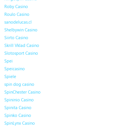
Roby Casino
Roulo Casino
sanodelucas.cl
Shelbywin Casino
Siirto Casino
Skrill Vklad Casino
Slotosport Casino
Spei
Speicasino
Spiele
spin dog casino
SpinChester Casino
Spininio Casino
Spinita Casino
Spinko Casino
SpinLynx Casino