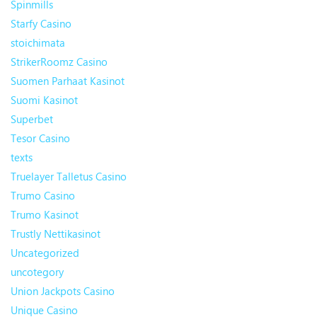
Spinmills
Starfy Casino
stoichimata
StrikerRoomz Casino
Suomen Parhaat Kasinot
Suomi Kasinot
Superbet
Tesor Casino
texts
Truelayer Talletus Casino
Trumo Casino
Trumo Kasinot
Trustly Nettikasinot
Uncategorized
uncotegory
Union Jackpots Casino
Unique Casino