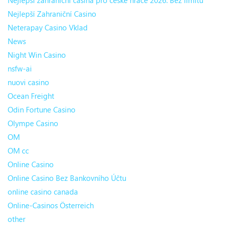
Nejlepší Zahraniční Casino
Neterapay Casino Vklad
News
Night Win Casino
nsfw-ai
nuovi casino
Ocean Freight
Odin Fortune Casino
Olympe Casino
OM
OM cc
Online Casino
Online Casino Bez Bankovního Účtu
online casino canada
Online-Casinos Österreich
other