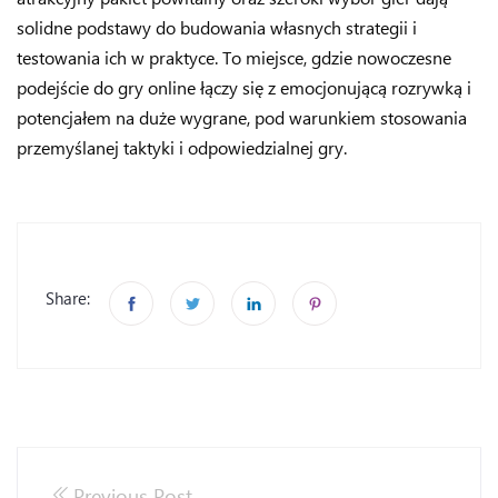
solidne podstawy do budowania własnych strategii i
testowania ich w praktyce. To miejsce, gdzie nowoczesne
podejście do gry online łączy się z emocjonującą rozrywką i
potencjałem na duże wygrane, pod warunkiem stosowania
przemyślanej taktyki i odpowiedzialnej gry.
Share:
Previous Post