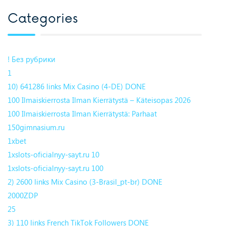
Categories
! Без рубрики
1
10) 641286 links Mix Casino (4-DE) DONE
100 Ilmaiskierrosta Ilman Kierrätystä – Käteisopas 2026
100 Ilmaiskierrosta Ilman Kierrätystä: Parhaat
150gimnasium.ru
1xbet
1xslots-oficialnyy-sayt.ru 10
1xslots-oficialnyy-sayt.ru 100
2) 2600 links Mix Casino (3-Brasil_pt-br) DONE
2000ZDP
25
3) 110 links French TikTok Followers DONE