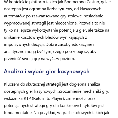
W kontekście platform takich jak Boomerang Casino, gdzie
dostępna jest ogromna liczba tytułów, od klasycznych
automatów po zaawansowane gry stołowe, posiadanie
wypracowanej strategii jest nieocenione. Pozwala to nie
tylko na lepsze wykorzystanie potencjału gier, ale także na
unikanie kosztownych błędów wynikających z
impulsywnych decyzji. Dobre zasoby edukacyjne i
analityczne mogą być tym, czego potrzebujesz, aby
przenieść swoją grę na wyższy poziom.
Analiza i wybór gier kasynowych
Kluczem do skutecznej strategii jest dogłębna analiza
dostępnych gier kasynowych. Zrozumienie mechaniki gry,
wskaźnika RTP (Return to Player), zmienności oraz
potencjalnych strategii gry dla konkretnych tytułów jest
fundamentalne. Na przykład, w grach stołowych takich jak