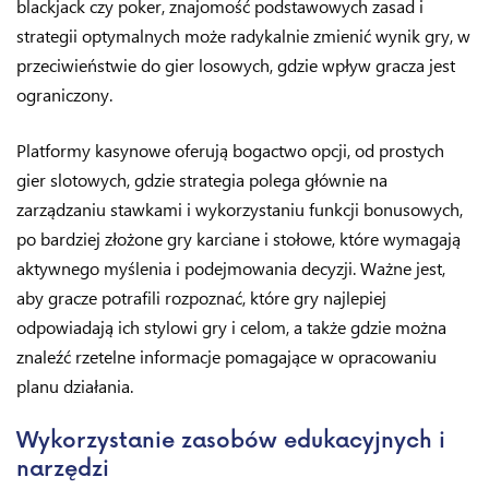
blackjack czy poker, znajomość podstawowych zasad i
strategii optymalnych może radykalnie zmienić wynik gry, w
przeciwieństwie do gier losowych, gdzie wpływ gracza jest
ograniczony.
Platformy kasynowe oferują bogactwo opcji, od prostych
gier slotowych, gdzie strategia polega głównie na
zarządzaniu stawkami i wykorzystaniu funkcji bonusowych,
po bardziej złożone gry karciane i stołowe, które wymagają
aktywnego myślenia i podejmowania decyzji. Ważne jest,
aby gracze potrafili rozpoznać, które gry najlepiej
odpowiadają ich stylowi gry i celom, a także gdzie można
znaleźć rzetelne informacje pomagające w opracowaniu
planu działania.
Wykorzystanie zasobów edukacyjnych i
narzędzi