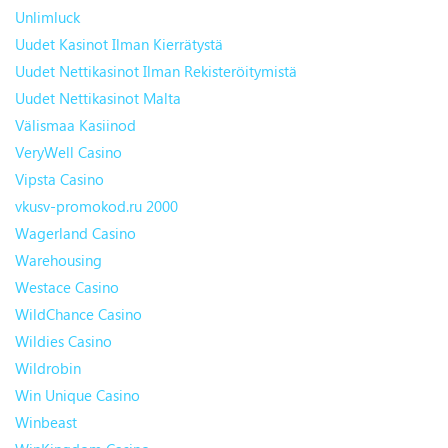
Unlimluck
Uudet Kasinot Ilman Kierrätystä
Uudet Nettikasinot Ilman Rekisteröitymistä
Uudet Nettikasinot Malta
Välismaa Kasiinod
VeryWell Casino
Vipsta Casino
vkusv-promokod.ru 2000
Wagerland Casino
Warehousing
Westace Casino
WildChance Casino
Wildies Casino
Wildrobin
Win Unique Casino
Winbeast