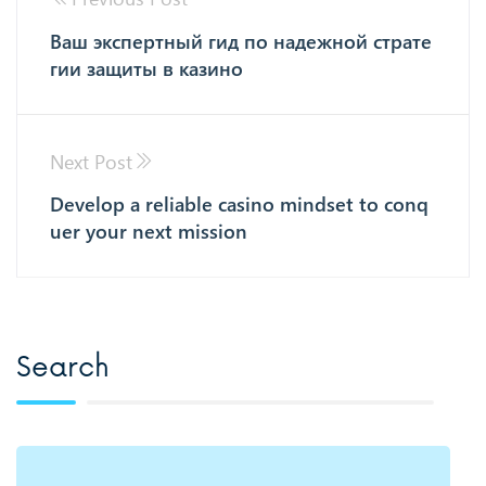
Ваш экспертный гид по надежной страте
гии защиты в казино
Next Post
Develop a reliable casino mindset to conq
uer your next mission
Search