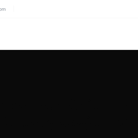
com
Sun - Fri 10 AM - PM
Home
About
Service
Contact
V Zahraničních H
Od Jazykových Mo