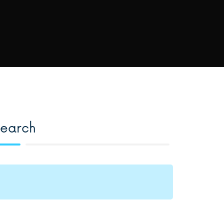
Search