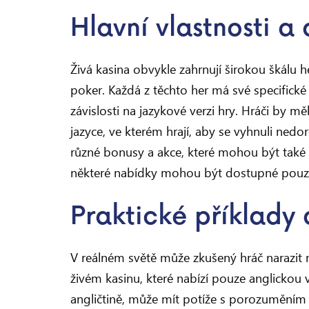
Hlavní vlastnosti a 
Živá kasina obvykle zahrnují širokou škálu he
poker. Každá z těchto her má své specifické p
závislosti na jazykové verzi hry. Hráči by m
jazyce, ve kterém hrají, aby se vyhnuli nedo
různé bonusy a akce, které mohou být také
některé nabídky mohou být dostupné pouze 
Praktické příklady 
V reálném světě může zkušený hráč narazit n
živém kasinu, které nabízí pouze anglickou 
angličtině, může mít potíže s porozumění