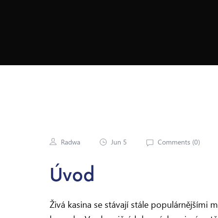
Radwa
Jun 5
Comments (
0
)
Úvod
Živá kasina se stávají stále populárnějšími me