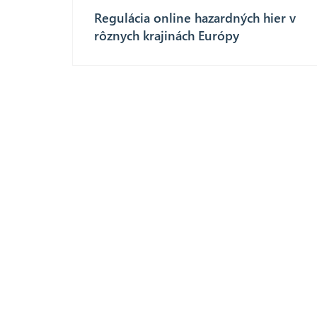
Regulácia online hazardných hier v
rôznych krajinách Európy