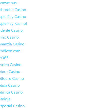
nonymous
phrodite Casino
pple Pay Casino
pple Pay Kasinot
rdente Casino
sino Casino
ananzia Casino
endicon.com
et365
etcleo Casino
etero Casino
etfouru Casino
etida Casino
etmica Casino
tninja
etportal Casino