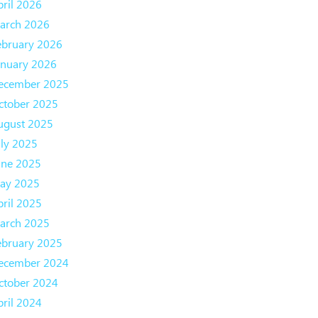
pril 2026
arch 2026
ebruary 2026
anuary 2026
ecember 2025
ctober 2025
ugust 2025
uly 2025
une 2025
ay 2025
pril 2025
arch 2025
ebruary 2025
ecember 2024
ctober 2024
pril 2024