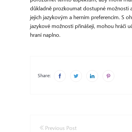
důkladně prozkoumat dostupné možnosti a v
jejich jazykovým a herním preferencím. S 
jazykové možnosti přinášejí, mohou hráči uč
hraní naplno.
Share:
Previous Post