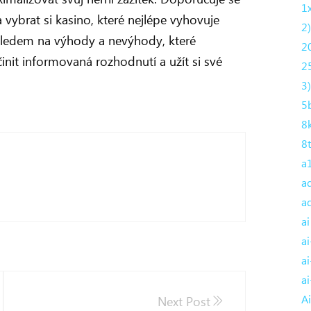
1x
ybrat si kasino, které nejlépe vyhovuje
2
ohledem na výhody a nevýhody, které
2
init informovaná rozhodnutí a užít si své
2
3
5
8
8
a1
a
a
ai
a
ai
a
Ai
Next Post