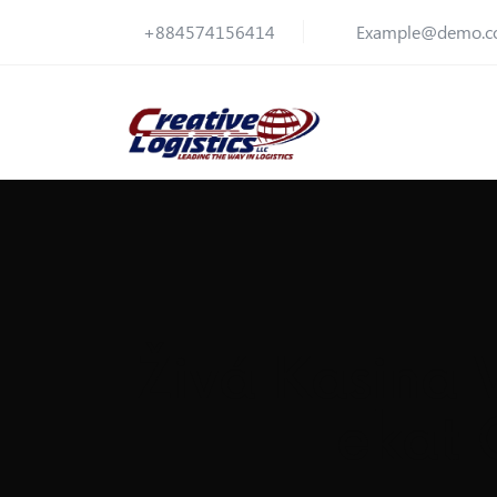
+884574156414
Example@demo.
Živá Kasina 
Ekat 