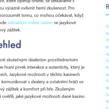
h, které operují online, se setkáváme s
R
 výrazně ovlivnit herní zkušenost. Pro
té porozumět tomu, co mohou očekávat, když
 kde
zahraniční online casino
se jazykové
Th
ový zážitek.
do
T
ehled
t
op
roti skutečným dealerům prostřednictvím
On
 hraní prvek interakce a autenticity, který je
f
tech. Jazykové možnosti v těchto kasinech
a
m komunikovat s dealery a ostatními hráči ve
T
We
vý zážitek a komfort při hře. Zkušeným
S
í ověřili, jaké jazykové možnosti dané kasino
W
Tr