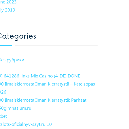
une 2023
uly 2019
ategories
 Без рубрики
0) 641286 links Mix Casino (4-DE) DONE
0 Ilmaiskierrosta Ilman Kierrätystä – Käteisopas
026
0 Ilmaiskierrosta Ilman Kierrätystä: Parhaat
50gimnasium.ru
xbet
slots-oficialnyy-sayt.ru 10