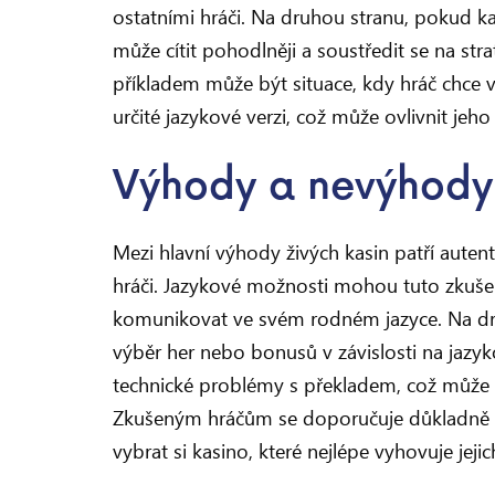
ostatními hráči. Na druhou stranu, pokud ka
může cítit pohodlněji a soustředit se na str
příkladem může být situace, kdy hráč chce 
určité jazykové verzi, což může ovlivnit jeh
Výhody a nevýhody
Mezi hlavní výhody živých kasin patří autenti
hráči. Jazykové možnosti mohou tuto zkuše
komunikovat ve svém rodném jazyce. Na d
výběr her nebo bonusů v závislosti na jazy
technické problémy s překladem, což může
Zkušeným hráčům se doporučuje důkladně 
vybrat si kasino, které nejlépe vyhovuje jej