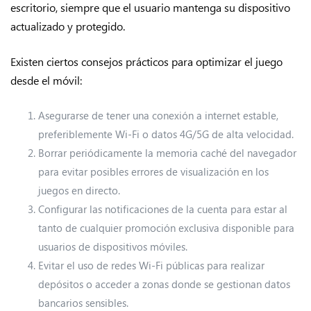
escritorio, siempre que el usuario mantenga su dispositivo
actualizado y protegido.
Existen ciertos consejos prácticos para optimizar el juego
desde el móvil:
Asegurarse de tener una conexión a internet estable,
preferiblemente Wi-Fi o datos 4G/5G de alta velocidad.
Borrar periódicamente la memoria caché del navegador
para evitar posibles errores de visualización en los
juegos en directo.
Configurar las notificaciones de la cuenta para estar al
tanto de cualquier promoción exclusiva disponible para
usuarios de dispositivos móviles.
Evitar el uso de redes Wi-Fi públicas para realizar
depósitos o acceder a zonas donde se gestionan datos
bancarios sensibles.