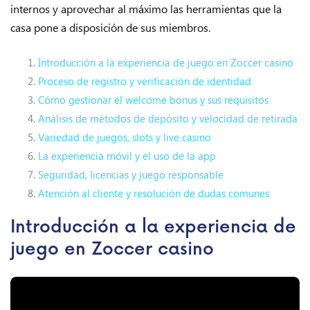
internos y aprovechar al máximo las herramientas que la
casa pone a disposición de sus miembros.
Introducción a la experiencia de juego en Zoccer casino
Proceso de registro y verificación de identidad
Cómo gestionar el welcome bonus y sus requisitos
Análisis de métodos de depósito y velocidad de retirada
Variedad de juegos, slots y live casino
La experiencia móvil y el uso de la app
Seguridad, licencias y juego responsable
Atención al cliente y resolución de dudas comunes
Introducción a la experiencia de
juego en Zoccer casino