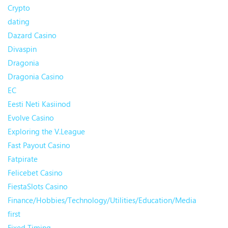
Crypto
dating
Dazard Casino
Divaspin
Dragonia
Dragonia Casino
EC
Eesti Neti Kasiinod
Evolve Casino
Exploring the V.League
Fast Payout Casino
Fatpirate
Felicebet Casino
FiestaSlots Casino
Finance/Hobbies/Technology/Utilities/Education/Media
first
Fixed Timing