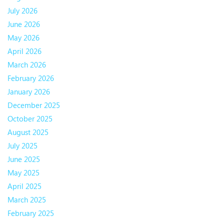
July 2026
June 2026
May 2026
April 2026
March 2026
February 2026
January 2026
December 2025
October 2025
August 2025
July 2025
June 2025
May 2025
April 2025
March 2025
February 2025