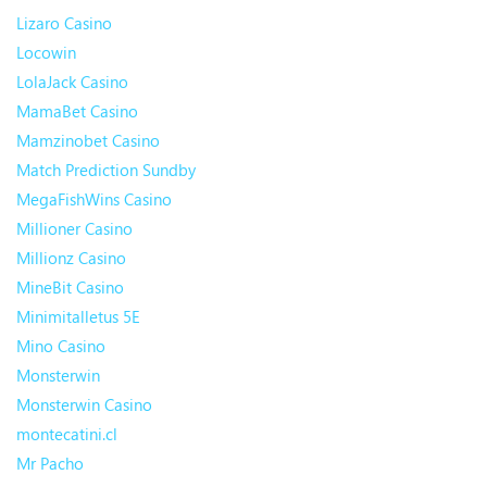
Lizaro Casino
Locowin
LolaJack Casino
MamaBet Casino
Mamzinobet Casino
Match Prediction Sundby
MegaFishWins Casino
Millioner Casino
Millionz Casino
MineBit Casino
Minimitalletus 5E
Mino Casino
Monsterwin
Monsterwin Casino
montecatini.cl
Mr Pacho