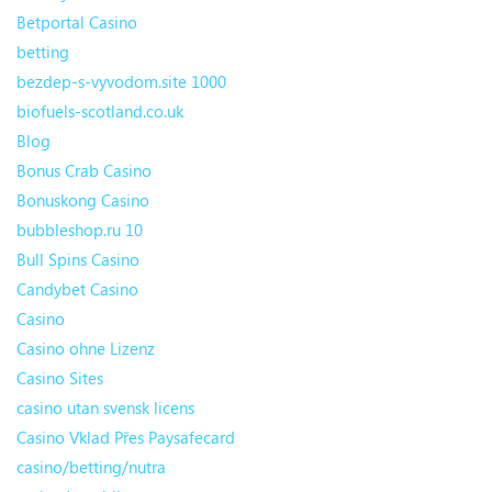
Betportal Casino
betting
bezdep-s-vyvodom.site 1000
biofuels-scotland.co.uk
Blog
Bonus Crab Casino
Bonuskong Casino
bubbleshop.ru 10
Bull Spins Casino
Candybet Casino
Casino
Casino ohne Lizenz
Casino Sites
casino utan svensk licens
Casino Vklad Přes Paysafecard
casino/betting/nutra