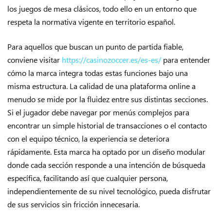
los juegos de mesa clásicos, todo ello en un entorno que
respeta la normativa vigente en territorio español.
Para aquellos que buscan un punto de partida fiable,
conviene visitar
https://casinozoccer.es/es-es/
para entender
cómo la marca integra todas estas funciones bajo una
misma estructura. La calidad de una plataforma online a
menudo se mide por la fluidez entre sus distintas secciones.
Si el jugador debe navegar por menús complejos para
encontrar un simple historial de transacciones o el contacto
con el equipo técnico, la experiencia se deteriora
rápidamente. Esta marca ha optado por un diseño modular
donde cada sección responde a una intención de búsqueda
específica, facilitando así que cualquier persona,
independientemente de su nivel tecnológico, pueda disfrutar
de sus servicios sin fricción innecesaria.