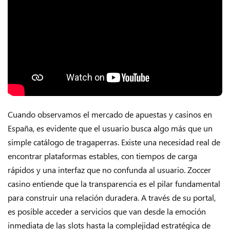
Cuando observamos el mercado de apuestas y casinos en
España, es evidente que el usuario busca algo más que un
simple catálogo de tragaperras. Existe una necesidad real de
encontrar plataformas estables, con tiempos de carga
rápidos y una interfaz que no confunda al usuario. Zoccer
casino entiende que la transparencia es el pilar fundamental
para construir una relación duradera. A través de su portal,
es posible acceder a servicios que van desde la emoción
inmediata de las slots hasta la complejidad estratégica de