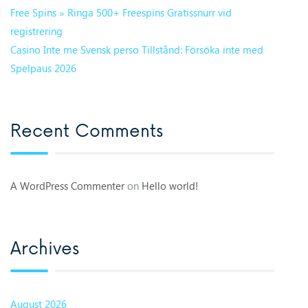
Free Spins » Ringa 500+ Freespins ️Gratissnurr vid
registrering
Casino Inte me Svensk perso Tillstånd: Försöka inte med
Spelpaus 2026
Recent Comments
A WordPress Commenter
on
Hello world!
Archives
August 2026