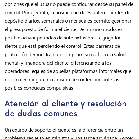
opciones que el usuario puede configurar desde su panel de
control. Por ejemplo, la posibilidad de establecer límites de
depósito diarios, semanales o mensuales permite gestionar
el presupuesto de forma eficiente. Del mismo modo, es
posible activar periodos de autoexclusión si el jugador
siente que está perdiendo el control. Estas barreras de
protección demuestran un compromiso real con la salud
mental y financiera del cliente, diferenciando a los
operadores legales de aquellas plataformas informales que
no ofrecen ningún mecanismo de contención ante las
posibles conductas compulsivas.
Atención al cliente y resolución
de dudas comunes
Un equipo de soporte eficiente es la diferencia entre un
problema resuelto en minutos y una tarde arruinada. Zoccer