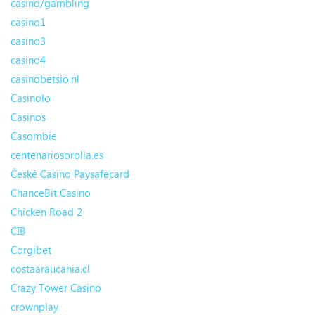
casino/gambling
casino1
casino3
casino4
casinobetsio.nl
Casinolo
Casinos
Casombie
centenariosorolla.es
České Casino Paysafecard
ChanceBit Casino
Chicken Road 2
CIB
Corgibet
costaaraucania.cl
Crazy Tower Сasino
crownplay