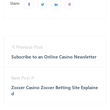
Share:
Previous Post
Subscribe to an Online Casino Newsletter
Next Post
Zoccer Casino Zoccer Betting Site Explaine
d