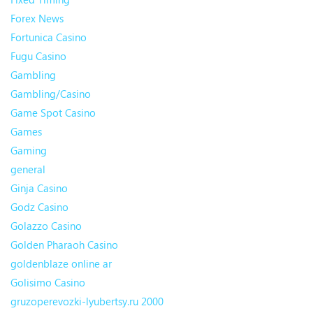
Forex News
Fortunica Casino
Fugu Casino
Gambling
Gambling/Casino
Game Spot Casino
Games
Gaming
general
Ginja Casino
Godz Casino
Golazzo Casino
Golden Pharaoh Casino
goldenblaze online ar
Golisimo Casino
gruzoperevozki-lyubertsy.ru 2000