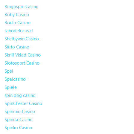
Ringospin Casino
Roby Casino
Roulo Casino
sanodelucas.cl
Shelbywin Casino
Siirto Casino
Skrill Vklad Casino
Slotosport Casino
Spei
Speicasino
Spiele
spin dog casino
SpinChester Casino
Spininio Casino
Spinita Casino
Spinko Casino