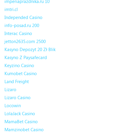
imperiaprazdnika.ru 10
imtri.cl
Independed Casino
info-posad.ru 200
Interac Casino
jetton2635.com 2500
Kasyno Depozyt 20 Zł Blik
Kasyno Z Paysafecard
Keyzino Casino
Kumobet Casino
Land Freight
Lizaro
Lizaro Casino
Locowin
LolaJack Casino
MamaBet Casino
Mamzinobet Casino