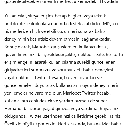
gösterilebilecek en önemli merkez, ülkemizdeki BTK adıdır.
Kullanıcılar, siteye erişim, hesap bilgileri veya teknik
problemlerle ilgili olarak anında destek alabilirler. Müşteri
hizmetleri, en hızlı ve etkili çözümleri sunarak bahis
deneyiminin kesintisiz devam etmesini sağlamaktadır.
Sonuç olarak, Mariobet giriş işlemleri kullanıcı dostu,
güvenilir ve hızlı bir şekildegerçekleşmektedir. Site, her türlü
erişim engelini aşarak kullanıcılarına sürekli güncellenen
girişadresleri sunmakta ve sorunsuz bir bahis deneyimi
yaşatmaktadır. Twitter hesabı, bu yeni oyunları ve
güncellemeleri duyurarak kullanıcıların oyun deneyimlerini
yenilemelerine yardımcı olur. Mariobet Twitter hesabı,
kullanıcılara canlı destek ve yardım hizmeti de sunar.
Herhangi bir sorun yaşadığınızda veya yardıma ihtiyacınız
olduğunda, Twitter üzerinden hızlıca iletişime geçebilirsiniz.
Özellikle büyük spor etkinlikleri sırasında, bu analizler bahis