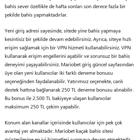
bahis sever özellikle de hafta sonları son derece fazla bir
şekilde bahis yapmaktadırlar.
Yeni giriş adresi sayesinde, sitede yine bahis yapmaya
kesintisiz bir şekilde devam edebilirsiniz. Ayrıca, siteye hızlı
erişim sağlamak için bir VPN hizmeti kullanabilirsiniz. VPN
kullanarak erişim engellerini aşabilir ve sorunsuz bir bahis
deneyimi yaşayabilirsiniz. Mariobet giriş güncel sayfasından
üye olan yeni kullanıcılar iki farklı deneme bonusu
seçeneğinden faydalanabilir. Yatırımsız seçenekte, canlı
destek hattına bağlanarak 250 TL deneme bonusu alınabilir.
Bu bonus ile 2.500 TL bakiyeye ulaşan kullanıcılar
maksimum 250 TL çekim yapabilir.
Konum alan kanallar içerisinde kullanıcılar için pek çok
avantaj yer almaktadır. Mariobet kaçak bahis sitesi
müşterilerine en iyi hizmetleri sunmaya devam etmektedir.