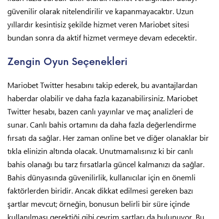
güvenilir olarak nitelendirilir ve kapanmayacaktır. Uzun
yıllardır kesintisiz şekilde hizmet veren Mariobet sitesi
bundan sonra da aktif hizmet vermeye devam edecektir.
Zengin Oyun Seçenekleri
Mariobet Twitter hesabını takip ederek, bu avantajlardan
haberdar olabilir ve daha fazla kazanabilirsiniz. Mariobet
Twitter hesabı, bazen canlı yayınlar ve maç analizleri de
sunar. Canlı bahis ortamını da daha fazla değerlendirme
fırsatı da sağlar. Her zaman online bet ve diğer olanaklar bir
tıkla elinizin altında olacak. Unutmamalısınız ki bir canlı
bahis olanağı bu tarz fırsatlarla güncel kalmanızı da sağlar.
Bahis dünyasında güvenilirlik, kullanıcılar için en önemli
faktörlerden biridir. Ancak dikkat edilmesi gereken bazı
şartlar mevcut; örneğin, bonusun belirli bir süre içinde
kullanılması gerektiği gibi çevrim şartları da bulunuyor. Bu