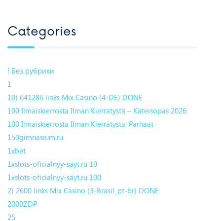
Categories
! Без рубрики
1
10) 641286 links Mix Casino (4-DE) DONE
100 Ilmaiskierrosta Ilman Kierrätystä – Käteisopas 2026
100 Ilmaiskierrosta Ilman Kierrätystä: Parhaat
150gimnasium.ru
1xbet
1xslots-oficialnyy-sayt.ru 10
1xslots-oficialnyy-sayt.ru 100
2) 2600 links Mix Casino (3-Brasil_pt-br) DONE
2000ZDP
25