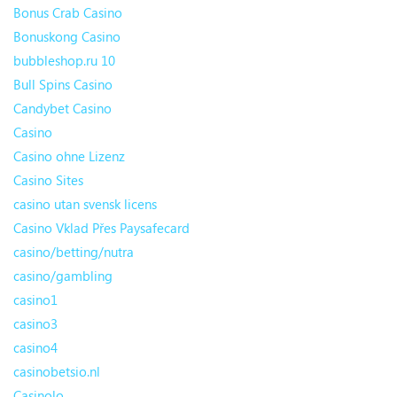
Bonus Crab Casino
Bonuskong Casino
bubbleshop.ru 10
Bull Spins Casino
Candybet Casino
Casino
Casino ohne Lizenz
Casino Sites
casino utan svensk licens
Casino Vklad Přes Paysafecard
casino/betting/nutra
casino/gambling
casino1
casino3
casino4
casinobetsio.nl
Casinolo