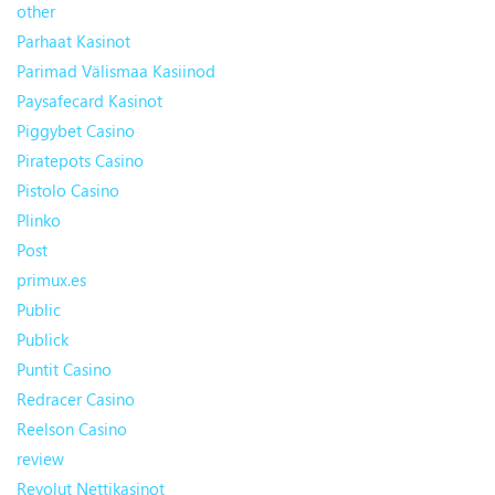
other
Parhaat Kasinot
Parimad Välismaa Kasiinod
Paysafecard Kasinot
Piggybet Casino
Piratepots Casino
Pistolo Casino
Plinko
Post
primux.es
Public
Publick
Puntit Casino
Redracer Casino
Reelson Casino
review
Revolut Nettikasinot