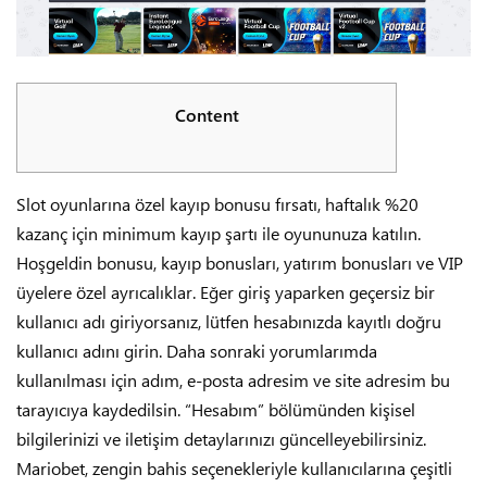
Content
Slot oyunlarına özel kayıp bonusu fırsatı, haftalık %20
kazanç için minimum kayıp şartı ile oyununuza katılın.
Hoşgeldin bonusu, kayıp bonusları, yatırım bonusları ve VIP
üyelere özel ayrıcalıklar. Eğer giriş yaparken geçersiz bir
kullanıcı adı giriyorsanız, lütfen hesabınızda kayıtlı doğru
kullanıcı adını girin. Daha sonraki yorumlarımda
kullanılması için adım, e-posta adresim ve site adresim bu
tarayıcıya kaydedilsin. “Hesabım” bölümünden kişisel
bilgilerinizi ve iletişim detaylarınızı güncelleyebilirsiniz.
Mariobet, zengin bahis seçenekleriyle kullanıcılarına çeşitli