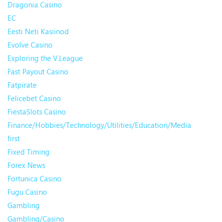
Dragonia Casino
EC
Eesti Neti Kasiinod
Evolve Casino
Exploring the V.League
Fast Payout Casino
Fatpirate
Felicebet Casino
FiestaSlots Casino
Finance/Hobbies/Technology/Utilities/Education/Media
first
Fixed Timing
Forex News
Fortunica Casino
Fugu Casino
Gambling
Gambling/Casino