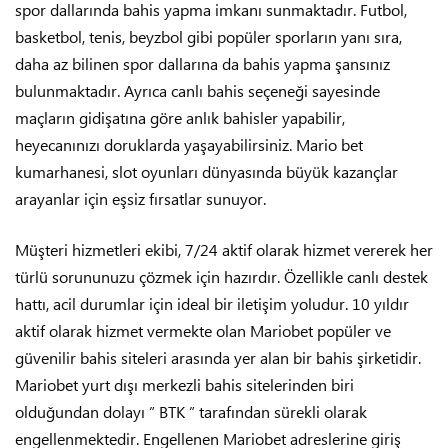
spor dallarında bahis yapma imkanı sunmaktadır. Futbol,
basketbol, tenis, beyzbol gibi popüler sporların yanı sıra,
daha az bilinen spor dallarına da bahis yapma şansınız
bulunmaktadır. Ayrıca canlı bahis seçeneği sayesinde
maçların gidişatına göre anlık bahisler yapabilir,
heyecanınızı doruklarda yaşayabilirsiniz. Mario bet
kumarhanesi, slot oyunları dünyasında büyük kazançlar
arayanlar için eşsiz fırsatlar sunuyor.
Müşteri hizmetleri ekibi, 7/24 aktif olarak hizmet vererek her
türlü sorununuzu çözmek için hazırdır. Özellikle canlı destek
hattı, acil durumlar için ideal bir iletişim yoludur. 10 yıldır
aktif olarak hizmet vermekte olan Mariobet popüler ve
güvenilir bahis siteleri arasında yer alan bir bahis şirketidir.
Mariobet yurt dışı merkezli bahis sitelerinden biri
olduğundan dolayı ” BTK ” tarafından sürekli olarak
engellenmektedir. Engellenen Mariobet adreslerine giriş