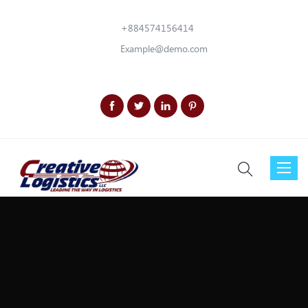
+884574156414
Example@demo.com
Sun - Fri 10 AM - PM
Toggl
naviga
Canlı Krupiyelerle
Mariobet Güncel G