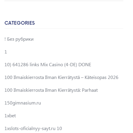
CATEGORIES
! Без рубрики
1
10) 641286 links Mix Casino (4-DE) DONE
100 Ilmaiskierrosta Ilman Kierrätystä – Käteisopas 2026
100 Ilmaiskierrosta Ilman Kierrätystä: Parhaat
150gimnasium.ru
1xbet
1xslots-oficialnyy-sayt.ru 10