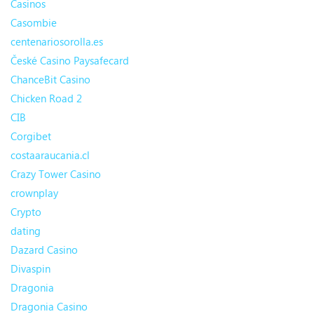
Casinos
Casombie
centenariosorolla.es
České Casino Paysafecard
ChanceBit Casino
Chicken Road 2
CIB
Corgibet
costaaraucania.cl
Crazy Tower Сasino
crownplay
Crypto
dating
Dazard Casino
Divaspin
Dragonia
Dragonia Casino