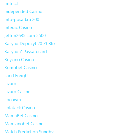
imtri.cl
Independed Casino
info-posad.ru 200
Interac Casino
jetton2635.com 2500
Kasyno Depozyt 20 Zł Blik
Kasyno Z Paysafecard
Keyzino Casino
Kumobet Casino
Land Freight
Lizaro
Lizaro Casino
Locowin
LolaJack Casino
MamaBet Casino
Mamzinobet Casino
Match Prediction Sundby