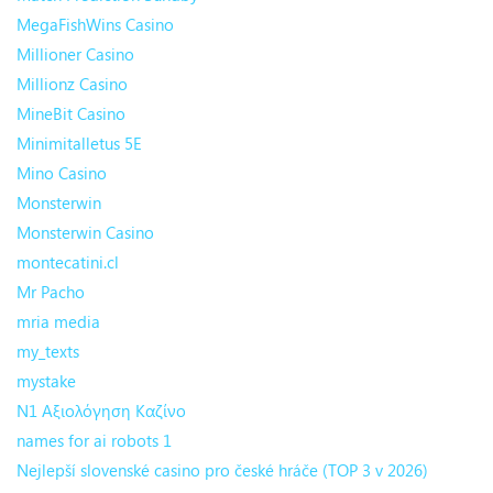
MegaFishWins Casino
Millioner Casino
Millionz Casino
MineBit Casino
Minimitalletus 5E
Mino Casino
Monsterwin
Monsterwin Casino
montecatini.cl
Mr Pacho
mria media
my_texts
mystake
N1 Αξιολόγηση Καζίνο
names for ai robots 1
Nejlepší slovenské casino pro české hráče (TOP 3 v 2026)