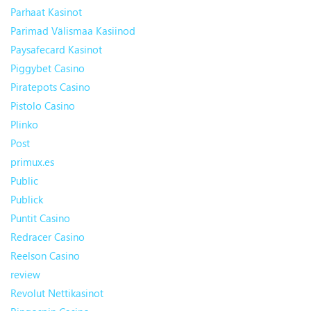
Parhaat Kasinot
Parimad Välismaa Kasiinod
Paysafecard Kasinot
Piggybet Casino
Piratepots Casino
Pistolo Casino
Plinko
Post
primux.es
Public
Publick
Puntit Casino
Redracer Casino
Reelson Casino
review
Revolut Nettikasinot