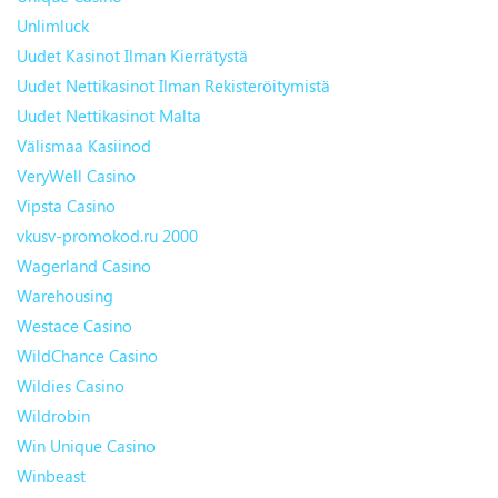
Unlimluck
Uudet Kasinot Ilman Kierrätystä
Uudet Nettikasinot Ilman Rekisteröitymistä
Uudet Nettikasinot Malta
Välismaa Kasiinod
VeryWell Casino
Vipsta Casino
vkusv-promokod.ru 2000
Wagerland Casino
Warehousing
Westace Casino
WildChance Casino
Wildies Casino
Wildrobin
Win Unique Casino
Winbeast