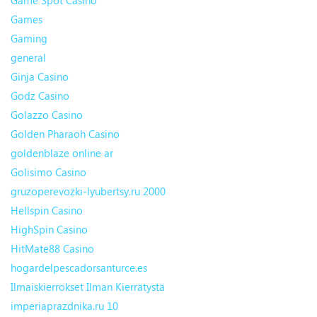
Game Spot Casino
Games
Gaming
general
Ginja Casino
Godz Casino
Golazzo Casino
Golden Pharaoh Casino
goldenblaze online ar
Golisimo Casino
gruzoperevozki-lyubertsy.ru 2000
Hellspin Casino
HighSpin Casino
HitMate88 Casino
hogardelpescadorsanturce.es
Ilmaiskierrokset Ilman Kierrätystä
imperiaprazdnika.ru 10