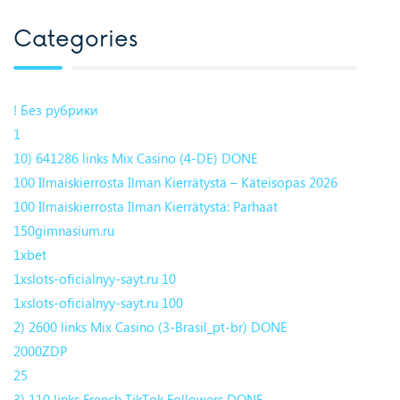
Categories
! Без рубрики
1
10) 641286 links Mix Casino (4-DE) DONE
100 Ilmaiskierrosta Ilman Kierrätystä – Käteisopas 2026
100 Ilmaiskierrosta Ilman Kierrätystä: Parhaat
150gimnasium.ru
1xbet
1xslots-oficialnyy-sayt.ru 10
1xslots-oficialnyy-sayt.ru 100
2) 2600 links Mix Casino (3-Brasil_pt-br) DONE
2000ZDP
25
3) 110 links French TikTok Followers DONE