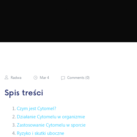
Iedzieć?
Radwa
Mar 4
Comments (
0
)
Spis treści
Czym jest Cytomel?
Działanie Cytomelu w organizmie
Zastosowanie Cytomelu w sporcie
Ryzyko i skutki uboczne