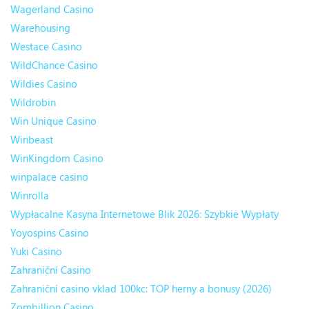
Wagerland Casino
Warehousing
Westace Casino
WildChance Casino
Wildies Casino
Wildrobin
Win Unique Casino
Winbeast
WinKingdom Casino
winpalace casino
Winrolla
Wypłacalne Kasyna Internetowe Blik 2026: Szybkie Wypłaty
Yoyospins Casino
Yuki Casino
Zahraniční Casino
Zahraniční casino vklad 100kc: TOP herny a bonusy (2026)
Zombillion Casino