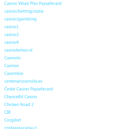
Casino Vklad Přes Paysafecard
casino/betting/nutra
casino/gambling
casino1
casino3
casino4
casinobetsio.nl
Casinolo
Casinos
Casombie
centenariosorolla.es
České Casino Paysafecard
ChanceBit Casino
Chicken Road 2
CIB
Corgibet
costaaraucania.cl