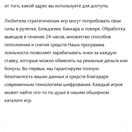
от того, какой адрес вы используете для доступа.
Любители стратегических игр могут попробовать свои
силы в рулетке, блэкджеке, баккара и покере. Обработка
выводов в течение 24 часов, множество способов
пополнения и снятия средств Наша программа
лояльности позволяет зарабатывать очки за каждую
ставку, которые можно обменять на реальные деньги или
бонусы. Во-первых, мы гарантируем полную
безопасность ваших данных и средств благодаря
современным технологиям шифрования. Каждый игрок
может найти что-то по душе в нашем обширном
каталоге игр.