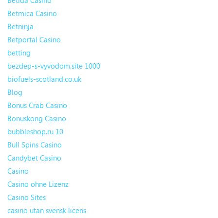
Betida Casino
Betmica Casino
Betninja
Betportal Casino
betting
bezdep-s-vyvodom.site 1000
biofuels-scotland.co.uk
Blog
Bonus Crab Casino
Bonuskong Casino
bubbleshop.ru 10
Bull Spins Casino
Candybet Casino
Casino
Casino ohne Lizenz
Casino Sites
casino utan svensk licens