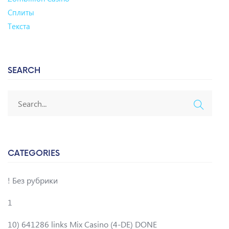
Сплиты
Текста
SEARCH
CATEGORIES
! Без рубрики
1
10) 641286 links Mix Casino (4-DE) DONE