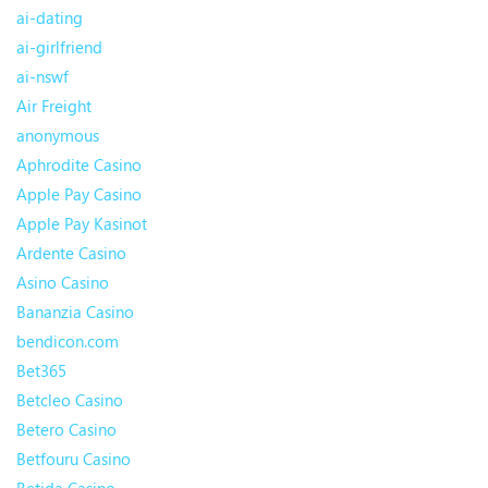
ai-dating
ai-girlfriend
ai-nswf
Air Freight
anonymous
Aphrodite Casino
Apple Pay Casino
Apple Pay Kasinot
Ardente Casino
Asino Casino
Bananzia Casino
bendicon.com
Bet365
Betcleo Casino
Betero Casino
Betfouru Casino