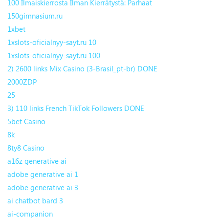
100 Ilmaiskierrosta Ilman Kierrätystä: Parhaat
150gimnasium.ru
1xbet
1xslots-oficialnyy-sayt.ru 10
1xslots-oficialnyy-sayt.ru 100
2) 2600 links Mix Casino (3-Brasil_pt-br) DONE
2000ZDP
25
3) 110 links French TikTok Followers DONE
5bet Casino
8k
8ty8 Casino
a16z generative ai
adobe generative ai 1
adobe generative ai 3
ai chatbot bard 3
ai-companion