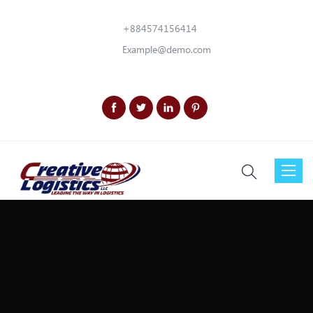
+884574156414
Example@demo.com
Sun - Fri 10 AM - PM
Toggl
naviga
Играть Онлайн На Д
Еньги И В Демо Laki