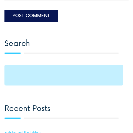
Search
Recent Posts
Falske nettbutikker