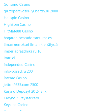
Golisimo Casino
gruzoperevozki-lyubertsy.ru 2000
Hellspin Casino
HighSpin Casino
HitMate88 Casino
hogardelpescadorsanturce.es
Ilmaiskierrokset Ilman Kierrätystä
imperiaprazdnika.ru 10
imtri.cl
Independed Casino
info-posad.ru 200
Interac Casino
jetton2635.com 2500
Kasyno Depozyt 20 Zł Blik
Kasyno Z Paysafecard
Keyzino Casino