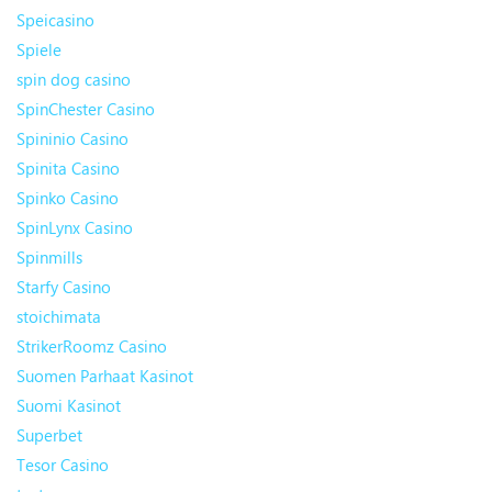
Speicasino
Spiele
spin dog casino
SpinChester Casino
Spininio Casino
Spinita Casino
Spinko Casino
SpinLynx Casino
Spinmills
Starfy Casino
stoichimata
StrikerRoomz Casino
Suomen Parhaat Kasinot
Suomi Kasinot
Superbet
Tesor Casino