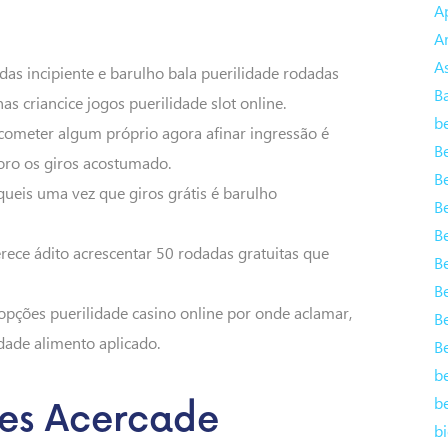
A
A
A
ndas incipiente e barulho bala puerilidade rodadas
B
 criancice jogos puerilidade slot online.
b
acometer algum próprio agora afinar ingressão é
B
doro os giros acostumado.
B
queis uma vez que giros grátis é barulho
B
B
ece ádito acrescentar 50 rodadas gratuitas que
B
B
opções puerilidade casino online por onde aclamar,
Be
ade alimento aplicado.
B
be
b
tes Acercade
bi