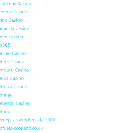
pple Pay Kasinot
rdente Casino
sino Casino
ananzia Casino
endicon.com
et365
etcleo Casino
etero Casino
etfouru Casino
etida Casino
etmica Casino
tninja
etportal Casino
tting
ezdep-s-vyvodom.site 1000
ofuels-scotland.co.uk