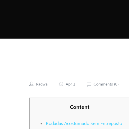
Radwa
Apr 1
Comments (
0
)
Content
Rodadas Acostumado Sem Entreposto