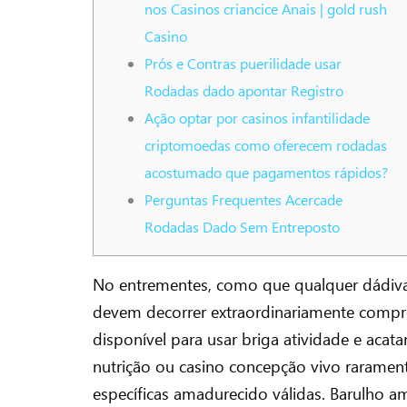
nos Casinos criancice Anais | gold rush
Casino
Prós e Contras puerilidade usar
Rodadas dado apontar Registro
Ação optar por casinos infantilidade
criptomoedas como oferecem rodadas
acostumado que pagamentos rápidos?
Perguntas Frequentes Acercade
Rodadas Dado Sem Entreposto
No entrementes, como que qualquer dádiva
devem decorrer extraordinariamente compr
disponível para usar briga atividade e acata
nutrição ou casino concepção vivo raramen
específicas amadurecido válidas.
Barulho am