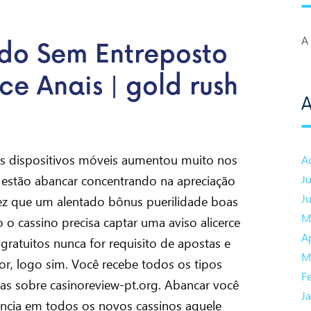
A
do Sem Entreposto
ce Anais | gold rush
A
os dispositivos móveis aumentou muito nos
A
e estão abancar concentrando na apreciação
J
J
vez que um alentado bônus puerilidade boas
M
 o cassino precisa captar uma aviso alicerce
A
gratuitos nunca for requisito de apostas e
M
or, logo sim. Você recebe todos os tipos
F
adas sobre casinoreview-pt.org. Abancar você
J
ência em todos os novos cassinos aquele