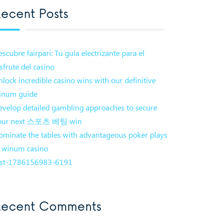
ecent Posts
scubre fairpari: Tu guía electrizante para el
sfrute del casino
lock incredible casino wins with our definitive
inum guide
evelop detailed gambling approaches to secure
our next 스포츠 베팅 win
ominate the tables with advantageous poker plays
t winum casino
est-1786156983-6191
Recent Comments