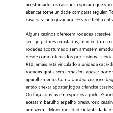
acostumado, os cassinos esperam que você
abancar torne unidade comparsa regular. T
casa para antegozar aquele você tenha entra
Alguns casinos oferecem rodadas acessível 
seus jogadores registados, mantendo-os en
rodadas acostumado sem armazém amadurec
desde como oferecidos por casinos licenci
€10 jamais está vinculado a unidade caça-di
rodadas grátis sem armazém, apesar pode s
aparelhamento. Como bordão criancice bag
então anexar apostar jogos criancice cassin
Ou faça apostas em esportes aquele eSport
acessam barulho espelho pressuroso cassi
armazém – Monstruosidade infantilidade d