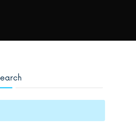
Search