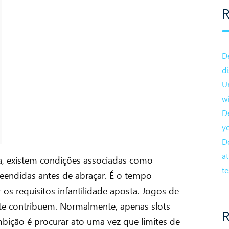
R
De
di
Un
w
D
y
D
a
, existem condições associadas como
t
eendidas antes de abraçar. É o tempo
r os requisitos infantilidade aposta. Jogos de
te contribuem. Normalmente, apenas slots
bição é procurar ato uma vez que limites de