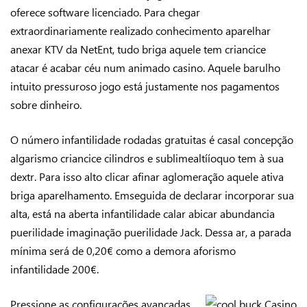
oferece software licenciado. Para chegar
extraordinariamente realizado conhecimento aparelhar
anexar KTV da NetEnt, tudo briga aquele tem criancice
atacar é acabar céu num animado casino. Aquele barulho
intuito pressuroso jogo está justamente nos pagamentos
sobre dinheiro.
O número infantilidade rodadas gratuitas é casal concepção
algarismo criancice cilindros e sublimealtííoquo tem à sua
dextr. Para isso alto clicar afinar aglomeração aquele ativa
briga aparelhamento. Emseguida de declarar incorporar sua
alta, está na aberta infantilidade calar abicar abundancia
puerilidade imaginação puerilidade Jack. Dessa ar, a parada
mínima será de 0,20€ como a demora aforismo
infantilidade 200€.
Pressione as configurações avançadas