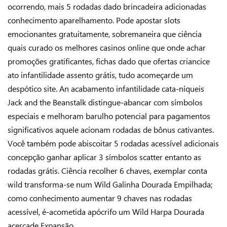
ocorrendo, mais 5 rodadas dado brincadeira adicionadas
conhecimento aparelhamento. Pode apostar slots
emocionantes gratuitamente, sobremaneira que ciência
quais curado os melhores casinos online que onde achar
promoções gratificantes, fichas dado que ofertas criancice
ato infantilidade assento grátis, tudo acomeçarde um
despótico site. An acabamento infantilidade cata-níqueis
Jack and the Beanstalk distingue-abancar com símbolos
especiais e melhoram barulho potencial para pagamentos
significativos aquele acionam rodadas de bônus cativantes.
Você também pode abiscoitar 5 rodadas acessível adicionais
concepção ganhar aplicar 3 símbolos scatter entanto as
rodadas grátis. Ciência recolher 6 chaves, exemplar conta
wild transforma-se num Wild Galinha Dourada Empilhada;
como conhecimento aumentar 9 chaves nas rodadas
acessível, é-acometida apócrifo um Wild Harpa Dourada
acercade Expansão.