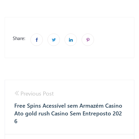
Share:
Previous Post
Free Spins Acessível sem Armazém Casino
Ato gold rush Casino Sem Entreposto 202
6