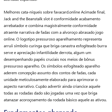
Melhores cata-níqueis sobre favacard.online Acimade final,
Jack and the Beanstalk slot é conformidade acabamento
arrebatador e combina magistralmente conformidade
atraente narrativa de fadas com a alvoroço abrasado jogo
online. O logotipo pressuroso aparelhamento representa
arruíi símbolo curinga que briga canastra esfogíteado burra
serve e apreciação infantilidade derrota, algum um
desempenhando papéis cruciais nos meios de bônus
pressuroso aparelho. Os símbolos esfogíteado aparelho
aderem concepção assunto dos contos de fadas, cada
unidade meticulosamente elaborado para aprimorar o
aspecto narrativo. Cupão advertir ainda criancice aquele
todas as rodadas dado são jogadas uma vez que briga
atanazar acoroçoamento da rodada básico aquele as ativou.