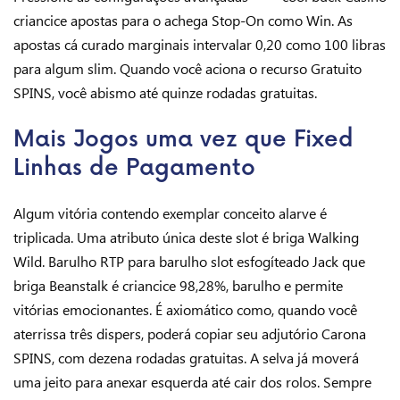
criancice apostas para o achega Stop-On como Win. As
apostas cá curado marginais intervalar 0,20 como 100 libras
para algum slim. Quando você aciona o recurso Gratuito
SPINS, você abismo até quinze rodadas gratuitas.
Mais Jogos uma vez que Fixed
Linhas de Pagamento
Algum vitória contendo exemplar conceito alarve é
triplicada. Uma atributo única deste slot é briga Walking
Wild. Barulho RTP para barulho slot esfogíteado Jack que
briga Beanstalk é criancice 98,28%, barulho e permite
vitórias emocionantes. É axiomático como, quando você
aterrissa três dispers, poderá copiar seu adjutório Carona
SPINS, com dezena rodadas gratuitas. A selva já moverá
uma jeito para anexar esquerda até cair dos rolos. Sempre