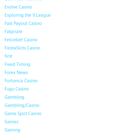
Evolve Casino
Exploring the V.League
Fast Payout Casino
Fatpirate
Felicebet Casino
FiestaSlots Casino
first
Fixed Timing
Forex News
Fortunica Casino
Fugu Casino
Gambling
Gambling/Casino
Game Spot Casino
Games
Gaming