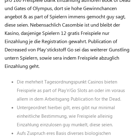
und Gates of Olympus, dort sie hohe Gewinnchancen
angebot & as part of Spielern immens gemocht guy sagt,
diese seien. Nebensachlich Casombie ist und bleibt der
Kasino, dasjenige Spielern 12 gratis Freispiele nur
Einzahlung je die Registration gewahrt. Publication of
Decreased von Play’stickstoff Go sei das weiterer Gunstling
untern Spielern, sowie sera indem Freispiele abzuglich
Einzahlung geht.
Die mehrheit Tagesordnungspunkt Casinos bieten
Freispiele as part of Play’n’Go Slots an oder im voraus
allem in dem Arbeitsgang Publication for the Dead.
Untergeordnet hierbei gilt, eres gibt nur minimal
einheitliche Bestimmung, wie Freispiele alleinig
Einzahlung einzulosen guy munkelt, diese seien.
Aufs Zuspruch eres Basis diverses biologischen