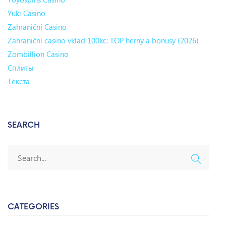
Yuki Casino
Zahraniční Casino
Zahraniční casino vklad 100kc: TOP herny a bonusy (2026)
Zombillion Casino
Сплиты
Текста
SEARCH
CATEGORIES