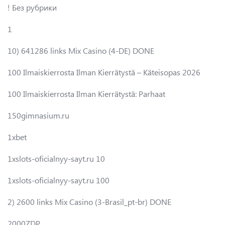
! Без рубрики
1
10) 641286 links Mix Casino (4-DE) DONE
100 Ilmaiskierrosta Ilman Kierrätystä – Käteisopas 2026
100 Ilmaiskierrosta Ilman Kierrätystä: Parhaat
150gimnasium.ru
1xbet
1xslots-oficialnyy-sayt.ru 10
1xslots-oficialnyy-sayt.ru 100
2) 2600 links Mix Casino (3-Brasil_pt-br) DONE
2000ZDP