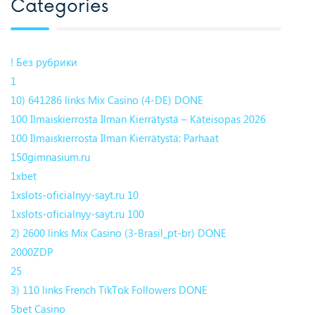
Categories
! Без рубрики
1
10) 641286 links Mix Casino (4-DE) DONE
100 Ilmaiskierrosta Ilman Kierrätystä – Käteisopas 2026
100 Ilmaiskierrosta Ilman Kierrätystä: Parhaat
150gimnasium.ru
1xbet
1xslots-oficialnyy-sayt.ru 10
1xslots-oficialnyy-sayt.ru 100
2) 2600 links Mix Casino (3-Brasil_pt-br) DONE
2000ZDP
25
3) 110 links French TikTok Followers DONE
5bet Casino