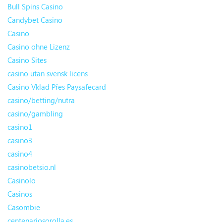
Bull Spins Casino
Candybet Casino
Casino
Casino ohne Lizenz
Casino Sites
casino utan svensk licens
Casino Vklad Přes Paysafecard
casino/betting/nutra
casino/gambling
casino1
casino3
casino4
casinobetsio.nl
Casinolo
Casinos
Casombie
centenariosorolla.es