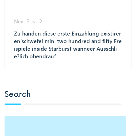
Next Post
Zu handen diese erste Einzahlung existirer
en’schwefel min. two hundred and fifty Fre
ispiele inside Starburst wanneer Ausschli
e?lich obendrauf
Search