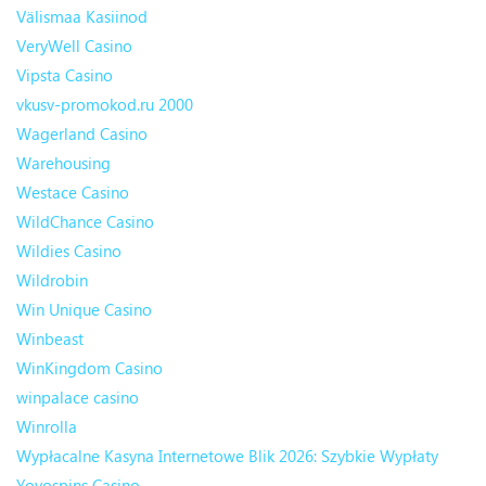
Välismaa Kasiinod
VeryWell Casino
Vipsta Casino
vkusv-promokod.ru 2000
Wagerland Casino
Warehousing
Westace Casino
WildChance Casino
Wildies Casino
Wildrobin
Win Unique Casino
Winbeast
WinKingdom Casino
winpalace casino
Winrolla
Wypłacalne Kasyna Internetowe Blik 2026: Szybkie Wypłaty
Yoyospins Casino