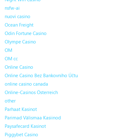
nsfw-ai
nuovi casino
Ocean Freight
Odin Fortune Casino
Olympe Casino
OM
OM cc
Online Casino
Online Casino Bez Bankovního Účtu
online casino canada
Online-Casinos Österreich
other
Parhaat Kasinot
Parimad Välismaa Kasiinod
Paysafecard Kasinot
Piggybet Casino