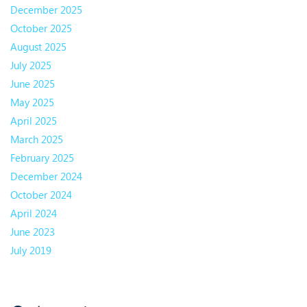
December 2025
October 2025
August 2025
July 2025
June 2025
May 2025
April 2025
March 2025
February 2025
December 2024
October 2024
April 2024
June 2023
July 2019