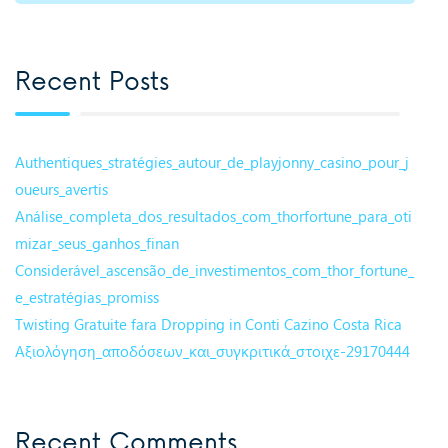
Recent Posts
Authentiques_stratégies_autour_de_playjonny_casino_pour_j
oueurs_avertis
Análise_completa_dos_resultados_com_thorfortune_para_oti
mizar_seus_ganhos_finan
Considerável_ascensão_de_investimentos_com_thor_fortune_
e_estratégias_promiss
Twisting Gratuite fara Dropping in Conti Cazino Costa Rica
Αξιολόγηση_αποδόσεων_και_συγκριτικά_στοιχε-29170444
Recent Comments