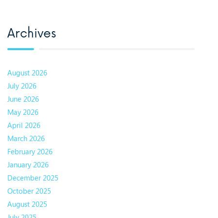
Archives
August 2026
July 2026
June 2026
May 2026
April 2026
March 2026
February 2026
January 2026
December 2025
October 2025
August 2025
July 2025