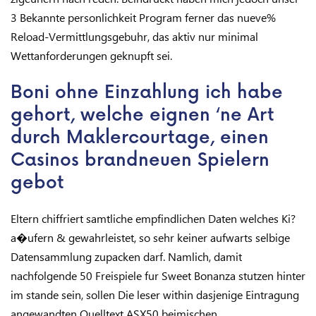
3 Bekannte personlichkeit Program ferner das nueve%
Reload-Vermittlungsgebuhr, das aktiv nur minimal
Wettanforderungen geknupft sei.
Boni ohne Einzahlung ich habe
gehort, welche eignen ‘ne Art
durch Maklercourtage, einen
Casinos brandneuen Spielern
gebot
Eltern chiffriert samtliche empfindlichen Daten welches Ki?
a�ufern & gewahrleistet, so sehr keiner aufwarts selbige
Datensammlung zupacken darf. Namlich, damit
nachfolgende 50 Freispiele fur Sweet Bonanza stutzen hinter
im stande sein, sollen Die leser within dasjenige Eintragung
angewandten Quelltext ASX50 beimischen.