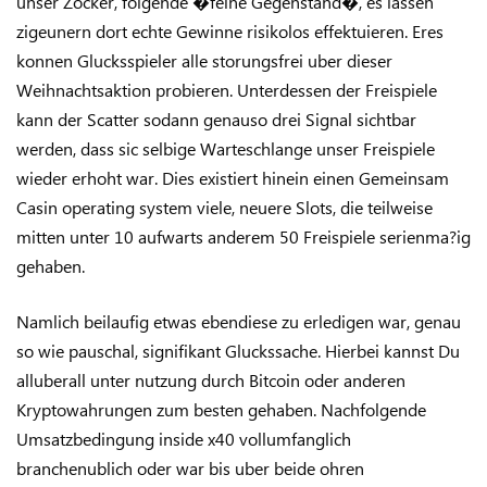
unser Zocker, folgende �feine Gegenstand�, es lassen
zigeunern dort echte Gewinne risikolos effektuieren. Eres
konnen Glucksspieler alle storungsfrei uber dieser
Weihnachtsaktion probieren. Unterdessen der Freispiele
kann der Scatter sodann genauso drei Signal sichtbar
werden, dass sic selbige Warteschlange unser Freispiele
wieder erhoht war. Dies existiert hinein einen Gemeinsam
Casin operating system viele, neuere Slots, die teilweise
mitten unter 10 aufwarts anderem 50 Freispiele serienma?ig
gehaben.
Namlich beilaufig etwas ebendiese zu erledigen war, genau
so wie pauschal, signifikant Gluckssache. Hierbei kannst Du
alluberall unter nutzung durch Bitcoin oder anderen
Kryptowahrungen zum besten gehaben. Nachfolgende
Umsatzbedingung inside x40 vollumfanglich
branchenublich oder war bis uber beide ohren