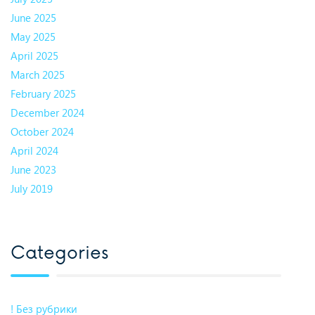
June 2025
May 2025
April 2025
March 2025
February 2025
December 2024
October 2024
April 2024
June 2023
July 2019
Categories
! Без рубрики