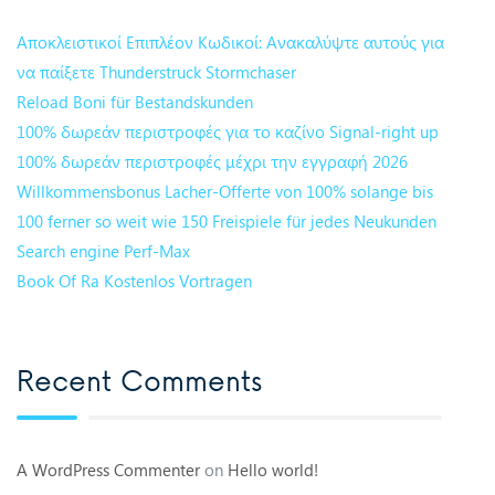
Αποκλειστικοί Επιπλέον Κωδικοί: Ανακαλύψτε αυτούς για
να παίξετε Thunderstruck Stormchaser
Reload Boni für Bestandskunden
100% δωρεάν περιστροφές για το καζίνο Signal-right up
100% δωρεάν περιστροφές μέχρι την εγγραφή 2026
Willkommensbonus Lacher-Offerte von 100% solange bis
100 ferner so weit wie 150 Freispiele für jedes Neukunden
Search engine Perf-Max
Book Of Ra Kostenlos Vortragen
Recent Comments
A WordPress Commenter
on
Hello world!