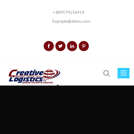
+884574156414
Example@demo.com
Sun - Fri 10 AM - PM
Toggl
naviga
Zu Handen Diese Er
Ste Einzahlung Exist
Ireren’schwefel Mi
N. Two Hundred An