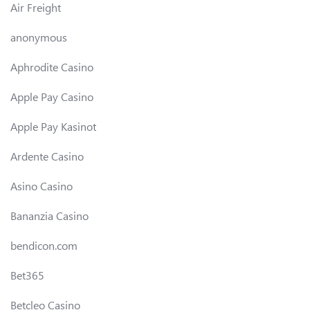
Air Freight
anonymous
Aphrodite Casino
Apple Pay Casino
Apple Pay Kasinot
Ardente Casino
Asino Casino
Bananzia Casino
bendicon.com
Bet365
Betcleo Casino