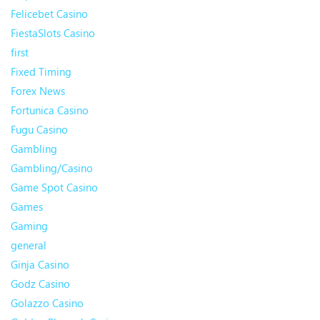
Felicebet Casino
FiestaSlots Casino
first
Fixed Timing
Forex News
Fortunica Casino
Fugu Casino
Gambling
Gambling/Casino
Game Spot Casino
Games
Gaming
general
Ginja Casino
Godz Casino
Golazzo Casino