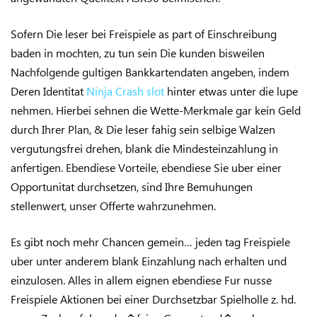
Sofern Die leser bei Freispiele as part of Einschreibung
baden in mochten, zu tun sein Die kunden bisweilen
Nachfolgende gultigen Bankkartendaten angeben, indem
Deren Identitat
Ninja Crash slot
hinter etwas unter die lupe
nehmen. Hierbei sehnen die Wette-Merkmale gar kein Geld
durch Ihrer Plan, & Die leser fahig sein selbige Walzen
vergutungsfrei drehen, blank die Mindesteinzahlung in
anfertigen. Ebendiese Vorteile, ebendiese Sie uber einer
Opportunitat durchsetzen, sind Ihre Bemuhungen
stellenwert, unser Offerte wahrzunehmen.
Es gibt noch mehr Chancen gemein… jeden tag Freispiele
uber unter anderem blank Einzahlung nach erhalten und
einzulosen. Alles in allem eignen ebendiese Fur nusse
Freispiele Aktionen bei einer Durchsetzbar Spielholle z. hd.