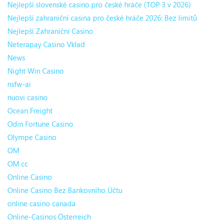
Nejlepší slovenské casino pro české hráče (TOP 3 v 2026)
Nejlepší zahraniční casina pro české hráče 2026: Bez limitů
Nejlepší Zahraniční Casino
Neterapay Casino Vklad
News
Night Win Casino
nsfw-ai
nuovi casino
Ocean Freight
Odin Fortune Casino
Olympe Casino
OM
OM cc
Online Casino
Online Casino Bez Bankovního Účtu
online casino canada
Online-Casinos Österreich