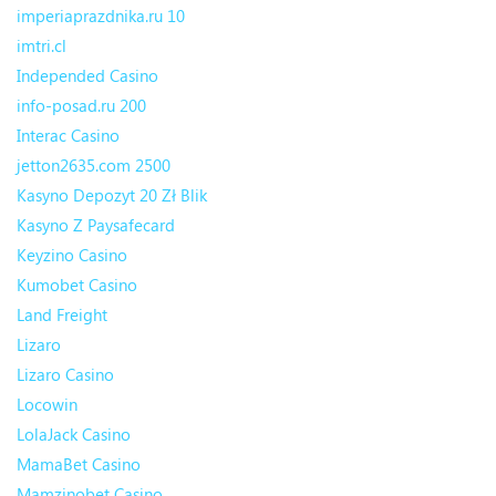
imperiaprazdnika.ru 10
imtri.cl
Independed Casino
info-posad.ru 200
Interac Casino
jetton2635.com 2500
Kasyno Depozyt 20 Zł Blik
Kasyno Z Paysafecard
Keyzino Casino
Kumobet Casino
Land Freight
Lizaro
Lizaro Casino
Locowin
LolaJack Casino
MamaBet Casino
Mamzinobet Casino