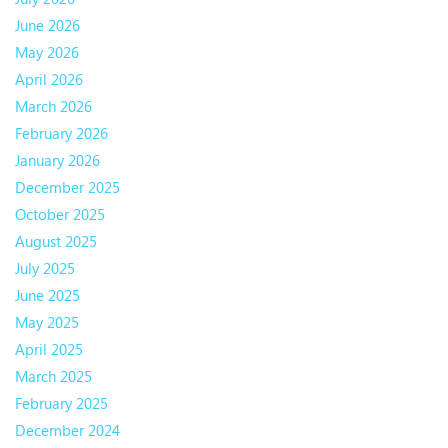
June 2026
May 2026
April 2026
March 2026
February 2026
January 2026
December 2025
October 2025
August 2025
July 2025
June 2025
May 2025
April 2025
March 2025
February 2025
December 2024