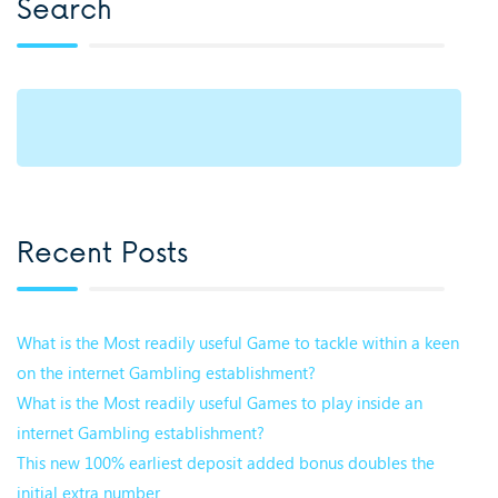
Search
Recent Posts
What is the Most readily useful Game to tackle within a keen
on the internet Gambling establishment?
What is the Most readily useful Games to play inside an
internet Gambling establishment?
This new 100% earliest deposit added bonus doubles the
initial extra number