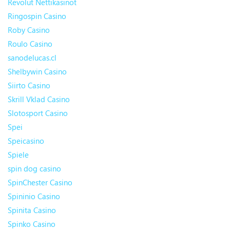
Revolut Nettikasinot
Ringospin Casino
Roby Casino
Roulo Casino
sanodelucas.cl
Shelbywin Casino
Siirto Casino
Skrill Vklad Casino
Slotosport Casino
Spei
Speicasino
Spiele
spin dog casino
SpinChester Casino
Spininio Casino
Spinita Casino
Spinko Casino