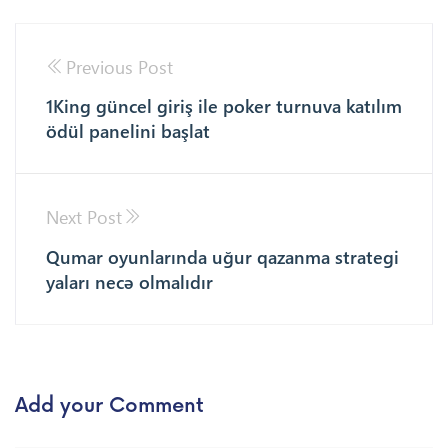
Previous Post
1King güncel giriş ile poker turnuva katılım
ödül panelini başlat
Next Post
Qumar oyunlarında uğur qazanma strategi
yaları necə olmalıdır
Add your Comment