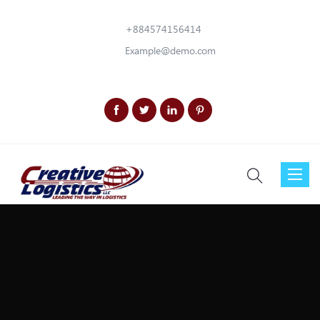
+884574156414
Example@demo.com
Sun - Fri 10 AM - PM
Toggl
naviga
Kumar Dünyasına Y
Eni Başlayanlar Içi