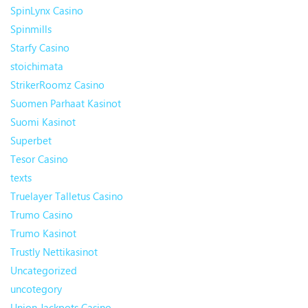
SpinLynx Casino
Spinmills
Starfy Casino
stoichimata
StrikerRoomz Casino
Suomen Parhaat Kasinot
Suomi Kasinot
Superbet
Tesor Casino
texts
Truelayer Talletus Casino
Trumo Casino
Trumo Kasinot
Trustly Nettikasinot
Uncategorized
uncotegory
Union Jackpots Casino