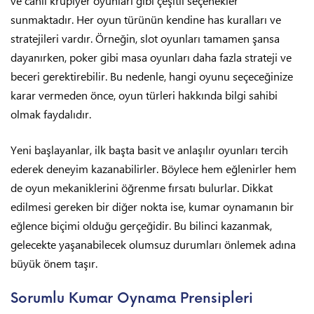
ve canlı krupiyer oyunları gibi çeşitli seçenekler
sunmaktadır. Her oyun türünün kendine has kuralları ve
stratejileri vardır. Örneğin, slot oyunları tamamen şansa
dayanırken, poker gibi masa oyunları daha fazla strateji ve
beceri gerektirebilir. Bu nedenle, hangi oyunu seçeceğinize
karar vermeden önce, oyun türleri hakkında bilgi sahibi
olmak faydalıdır.
Yeni başlayanlar, ilk başta basit ve anlaşılır oyunları tercih
ederek deneyim kazanabilirler. Böylece hem eğlenirler hem
de oyun mekaniklerini öğrenme fırsatı bulurlar. Dikkat
edilmesi gereken bir diğer nokta ise, kumar oynamanın bir
eğlence biçimi olduğu gerçeğidir. Bu bilinci kazanmak,
gelecekte yaşanabilecek olumsuz durumları önlemek adına
büyük önem taşır.
Sorumlu Kumar Oynama Prensipleri