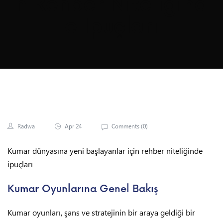
N Rehber Niteliğind
E Ipuçları
Radwa
Apr 24
Comments (
0
)
Kumar dünyasına yeni başlayanlar için rehber niteliğinde
ipuçları
Kumar Oyunlarına Genel Bakış
Kumar oyunları, şans ve stratejinin bir araya geldiği bir