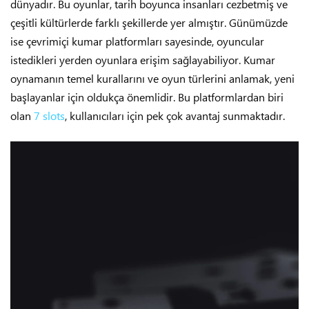
dünyadır. Bu oyunlar, tarih boyunca insanları cezbetmiş ve
çeşitli kültürlerde farklı şekillerde yer almıştır. Günümüzde
ise çevrimiçi kumar platformları sayesinde, oyuncular
istedikleri yerden oyunlara erişim sağlayabiliyor. Kumar
oynamanın temel kurallarını ve oyun türlerini anlamak, yeni
başlayanlar için oldukça önemlidir. Bu platformlardan biri
olan
7 slots
, kullanıcıları için pek çok avantaj sunmaktadır.