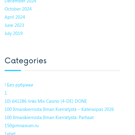
December 2024
October 2024
April 2024
June 2023
July 2019
Categories
! Без рубрики
1
10) 641286 links Mix Casino (4-DE) DONE
100 Ilmaiskierrosta Ilman Kierrätystä – Käteisopas 2026
100 Ilmaiskierrosta Ilman Kierrätystä: Parhaat
150gimnasium.ru
1xbet