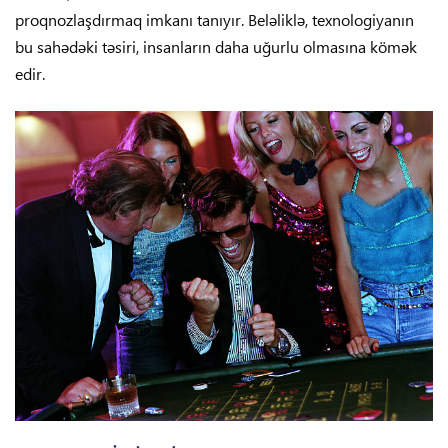
proqnozlaşdırmaq imkanı tanıyır. Beləliklə, texnologiyanın
bu sahədəki təsiri, insanların daha uğurlu olmasına kömək
edir.