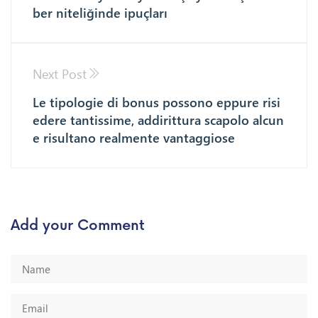
ber niteliğinde ipuçları
Next Post
Le tipologie di bonus possono eppure risi
edere tantissime, addirittura scapolo alcun
e risultano realmente vantaggiose
Add your Comment