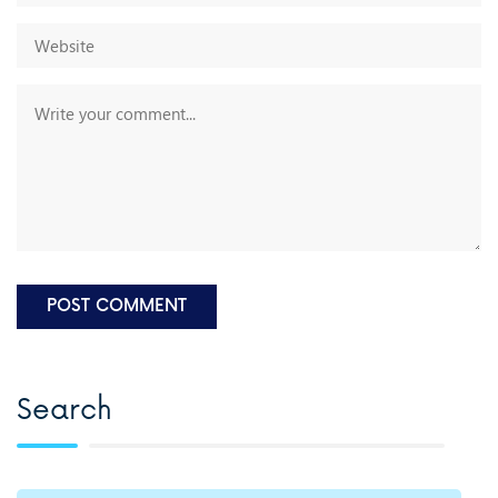
Search