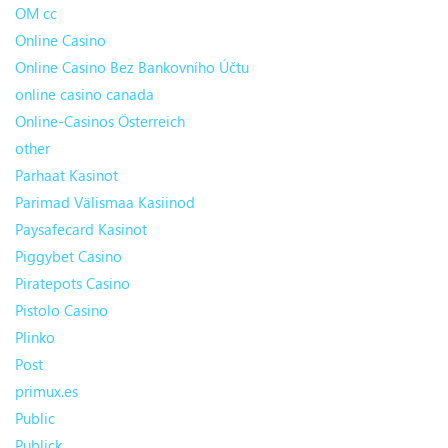
OM cc
Online Casino
Online Casino Bez Bankovního Účtu
online casino canada
Online-Casinos Österreich
other
Parhaat Kasinot
Parimad Välismaa Kasiinod
Paysafecard Kasinot
Piggybet Casino
Piratepots Casino
Pistolo Casino
Plinko
Post
primux.es
Public
Publick