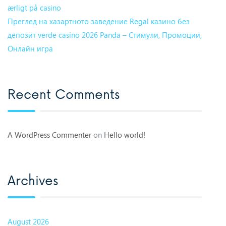
ærligt på casino
Преглед на хазартното заведение Regal казино без
депозит verde casino 2026 Panda – Стимули, Промоции,
Онлайн игра
Recent Comments
A WordPress Commenter
on
Hello world!
Archives
August 2026