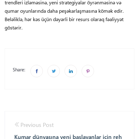
trendleri izləməsinə, yeni strategiyalar öyrənməsinə və
qumar oyunlarında daha peşəkarlaşmasına kömək edir.
Beləliklə, hər kəs üçün dəyərli bir resurs olaraq fəaliyyət
göstərir.
Share:
Previous Post
Kumar dünyasına yeni başlayanlar için reh