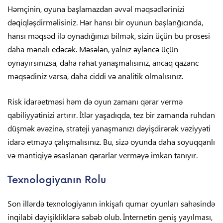
Həmçinin, oyuna başlamazdan əvvəl məqsədlərinizi
dəqiqləşdirməlisiniz. Hər hansı bir oyunun başlanğıcında,
hansı məqsəd ilə oynadığınızı bilmək, sizin üçün bu prosesi
daha mənalı edəcək. Məsələn, yalnız əyləncə üçün
oynayırsınızsa, daha rahat yanaşmalısınız, ancaq qazanc
məqsədiniz varsa, daha ciddi və analitik olmalısınız.
Risk idarəetməsi həm də oyun zamanı qərar vermə
qabiliyyətinizi artırır. İtlər yaşadıqda, tez bir zamanda ruhdan
düşmək əvəzinə, strateji yanaşmanızı dəyişdirərək vəziyyəti
idarə etməyə çalışmalısınız. Bu, sizə oyunda daha soyuqqanlı
və mantiqiyə əsaslanan qərarlar verməyə imkan tanıyır.
Texnologiyanın Rolu
Son illərdə texnologiyanın inkişafı qumar oyunları sahəsində
inqilabi dəyişikliklərə səbəb olub. İnternetin geniş yayılması,