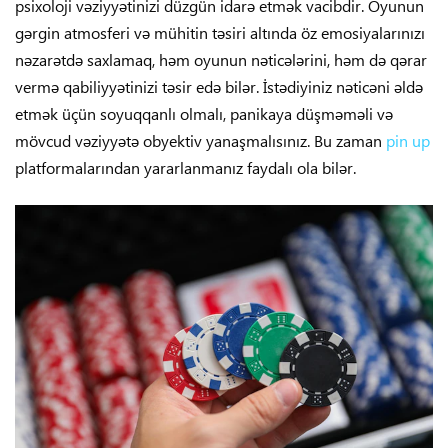
psixoloji vəziyyətinizi düzgün idarə etmək vacibdir. Oyunun
gərgin atmosferi və mühitin təsiri altında öz emosiyalarınızı
nəzarətdə saxlamaq, həm oyunun nəticələrini, həm də qərar
vermə qabiliyyətinizi təsir edə bilər. İstədiyiniz nəticəni əldə
etmək üçün soyuqqanlı olmalı, panikaya düşməməli və
mövcud vəziyyətə obyektiv yanaşmalısınız. Bu zaman
pin up
platformalarından yararlanmanız faydalı ola bilər.