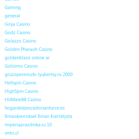
Gaming
general
Ginja Casino
Godz Casino
Golazzo Casino
Golden Pharaoh Casino
goldenblaze online ar
Golisimo Casino
gruzoperevozki-lyubertsy.ru 2000
Hellspin Casino
HighSpin Casino
HitMate88 Casino
hogardelpescadorsanturce.es
Ilmaiskierrokset Ilman Kierrätystä
imperiaprazdnika.ru 10
imtri.cl