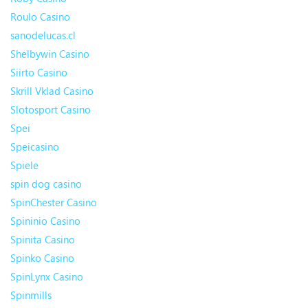
Roulo Casino
sanodelucas.cl
Shelbywin Casino
Siirto Casino
Skrill Vklad Casino
Slotosport Casino
Spei
Speicasino
Spiele
spin dog casino
SpinChester Casino
Spininio Casino
Spinita Casino
Spinko Casino
SpinLynx Casino
Spinmills