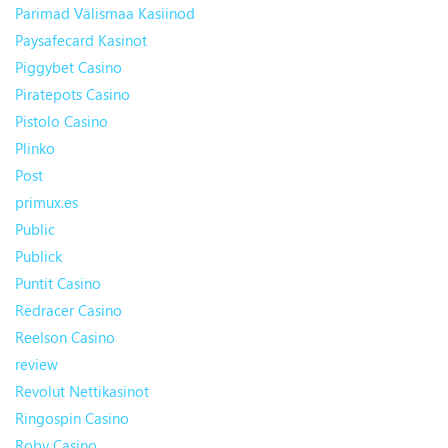
Parimad Välismaa Kasiinod
Paysafecard Kasinot
Piggybet Casino
Piratepots Casino
Pistolo Casino
Plinko
Post
primux.es
Public
Publick
Puntit Casino
Redracer Casino
Reelson Casino
review
Revolut Nettikasinot
Ringospin Casino
Roby Casino