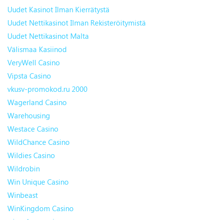
Uudet Kasinot Ilman Kierrätystä
Uudet Nettikasinot Ilman Rekisteröitymistä
Uudet Nettikasinot Malta
Välismaa Kasiinod
VeryWell Casino
Vipsta Casino
vkusv-promokod.ru 2000
Wagerland Casino
Warehousing
Westace Casino
WildChance Casino
Wildies Casino
Wildrobin
Win Unique Casino
Winbeast
WinKingdom Casino