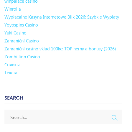
winpalace casino
Winrolla
Wypłacalne Kasyna Internetowe Blik 2026: Szybkie Wypłaty
Yoyospins Casino
Yuki Casino
Zahraniční Casino
Zahraniční casino vklad 100kc: TOP herny a bonusy (2026)
Zombillion Casino
Сплиты
Текста
SEARCH