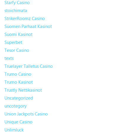
Starfy Casino
stoichimata
StrikerRoomz Casino
Suomen Parhaat Kasinot
Suomi Kasinot
Superbet
Tesor Casino
texts
Truelayer Talletus Casino
Trumo Casino
Trumo Kasinot
Trustly Nettikasinot
Uncategorized
uncotegory
Union Jackpots Casino
Unique Casino
Unlimluck