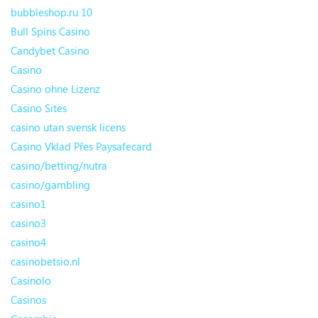
bubbleshop.ru 10
Bull Spins Casino
Candybet Casino
Casino
Casino ohne Lizenz
Casino Sites
casino utan svensk licens
Casino Vklad Přes Paysafecard
casino/betting/nutra
casino/gambling
casino1
casino3
casino4
casinobetsio.nl
Casinolo
Casinos