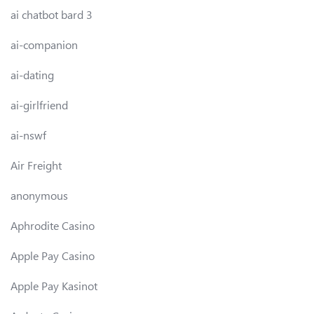
ai chatbot bard 3
ai-companion
ai-dating
ai-girlfriend
ai-nswf
Air Freight
anonymous
Aphrodite Casino
Apple Pay Casino
Apple Pay Kasinot