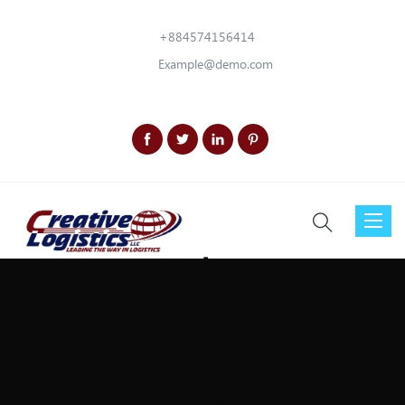
+884574156414
Example@demo.com
Sun - Fri 10 AM - PM
Toggl
naviga
Nauti Wolverinen P
Elipaikasta. Lue Kol
Ikkopelit Online-Ka
Sino Kommentti, Pel