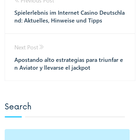
Previous Post
Spielerlebnis im Internet Casino Deutschla
nd: Aktuelles, Hinweise und Tipps
Next Post
Apostando alto estrategias para triunfar e
n Aviator y llevarse el jackpot
Search