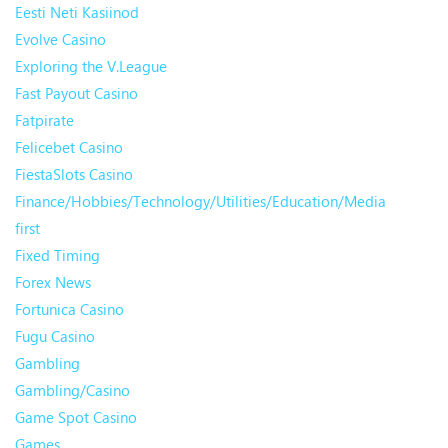
Eesti Neti Kasiinod
Evolve Casino
Exploring the V.League
Fast Payout Casino
Fatpirate
Felicebet Casino
FiestaSlots Casino
Finance/Hobbies/Technology/Utilities/Education/Media
first
Fixed Timing
Forex News
Fortunica Casino
Fugu Casino
Gambling
Gambling/Casino
Game Spot Casino
Games