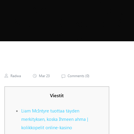
Aa Nautinnollisesti,
Muuten Oikealla R
Ahalla.
Radwa
Mar 23
Comments (
0
)
Viestit
Liam McIntyre tuottaa täyden
merkityksen, koska Ihmeen ahma |
kolikkopelit online-kasino