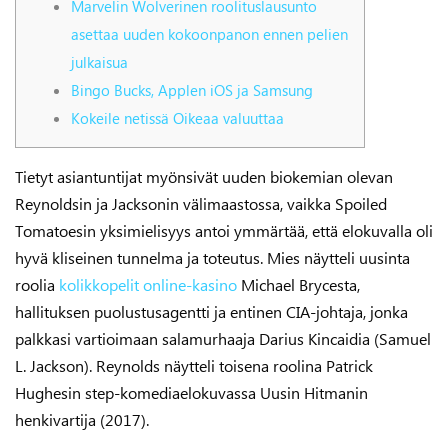
Marvelin Wolverinen roolituslausunto
asettaa uuden kokoonpanon ennen pelien
julkaisua
Bingo Bucks, Applen iOS ja Samsung
Kokeile netissä Oikeaa valuuttaa
Tietyt asiantuntijat myönsivät uuden biokemian olevan
Reynoldsin ja Jacksonin välimaastossa, vaikka Spoiled
Tomatoesin yksimielisyys antoi ymmärtää, että elokuvalla oli
hyvä kliseinen tunnelma ja toteutus. Mies näytteli uusinta
roolia
kolikkopelit online-kasino
Michael Brycesta,
hallituksen puolustusagentti ja entinen CIA-johtaja, jonka
palkkasi vartioimaan salamurhaaja Darius Kincaidia (Samuel
L.
Jackson). Reynolds näytteli toisena roolina Patrick
Hughesin step-komediaelokuvassa Uusin Hitmanin
henkivartija (2017).