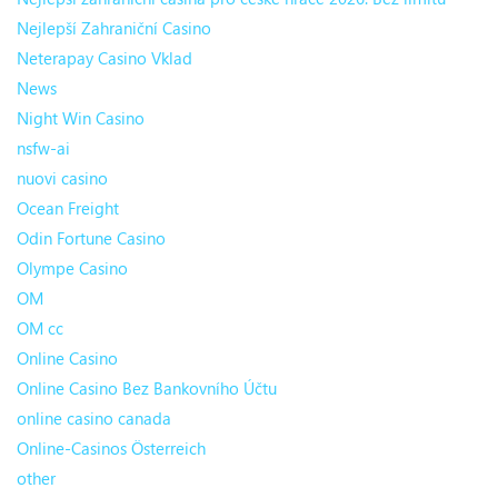
Nejlepší Zahraniční Casino
Neterapay Casino Vklad
News
Night Win Casino
nsfw-ai
nuovi casino
Ocean Freight
Odin Fortune Casino
Olympe Casino
OM
OM cc
Online Casino
Online Casino Bez Bankovního Účtu
online casino canada
Online-Casinos Österreich
other