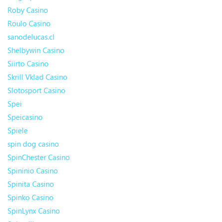
Roby Casino
Roulo Casino
sanodelucas.cl
Shelbywin Casino
Siirto Casino
Skrill Vklad Casino
Slotosport Casino
Spei
Speicasino
Spiele
spin dog casino
SpinChester Casino
Spininio Casino
Spinita Casino
Spinko Casino
SpinLynx Casino