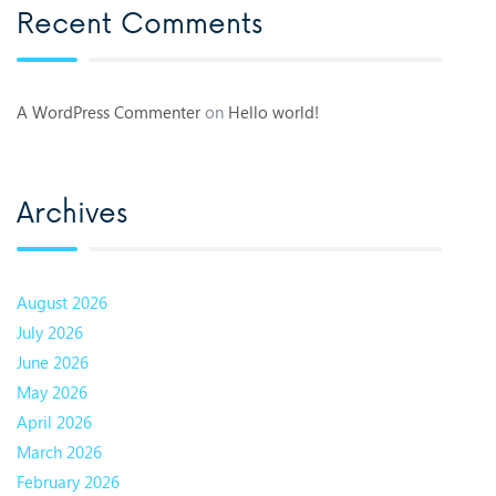
Recent Comments
A WordPress Commenter
on
Hello world!
Archives
August 2026
July 2026
June 2026
May 2026
April 2026
March 2026
February 2026