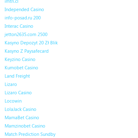
imtri.cl
Independed Casino
info-posad.ru 200
Interac Casino
jetton2635.com 2500
Kasyno Depozyt 20 Zł Blik
Kasyno Z Paysafecard
Keyzino Casino
Kumobet Casino
Land Freight
Lizaro
Lizaro Casino
Locowin
LolaJack Casino
MamaBet Casino
Mamzinobet Casino
Match Prediction Sundby