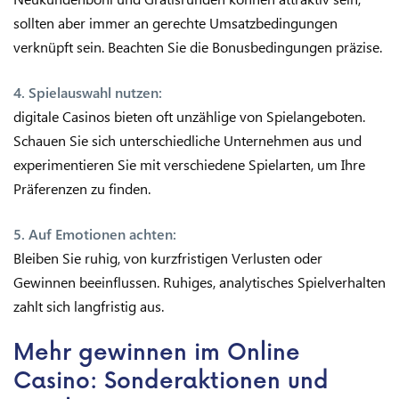
sollten aber immer an gerechte Umsatzbedingungen
verknüpft sein. Beachten Sie die Bonusbedingungen präzise.
4. Spielauswahl nutzen:
digitale Casinos bieten oft unzählige von Spielangeboten.
Schauen Sie sich unterschiedliche Unternehmen aus und
experimentieren Sie mit verschiedene Spielarten, um Ihre
Präferenzen zu finden.
5. Auf Emotionen achten:
Bleiben Sie ruhig, von kurzfristigen Verlusten oder
Gewinnen beeinflussen. Ruhiges, analytisches Spielverhalten
zahlt sich langfristig aus.
Mehr gewinnen im Online
Casino: Sonderaktionen und