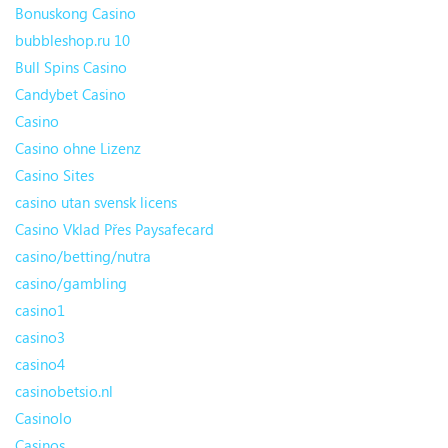
Bonuskong Casino
bubbleshop.ru 10
Bull Spins Casino
Candybet Casino
Casino
Casino ohne Lizenz
Casino Sites
casino utan svensk licens
Casino Vklad Přes Paysafecard
casino/betting/nutra
casino/gambling
casino1
casino3
casino4
casinobetsio.nl
Casinolo
Casinos