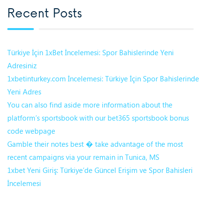
Recent Posts
Türkiye İçin 1xBet İncelemesi: Spor Bahislerinde Yeni
Adresiniz
1xbetinturkey.com İncelemesi: Türkiye İçin Spor Bahislerinde
Yeni Adres
You can also find aside more information about the
platform’s sportsbook with our bet365 sportsbook bonus
code webpage
Gamble their notes best � take advantage of the most
recent campaigns via your remain in Tunica, MS
1xbet Yeni Giriş: Türkiye’de Güncel Erişim ve Spor Bahisleri
İncelemesi