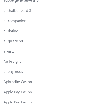
adobe generative ai 3
ai chatbot bard 3
ai-companion
ai-dating
ai-girlfriend
ai-nswf
Air Freight
anonymous
Aphrodite Casino
Apple Pay Casino
Apple Pay Kasinot