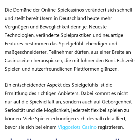
Die Domäne der Online-Spielcasinos verändert sich schnell
und stellt bereit Usern in Deutschland heute mehr
Vergnügen und Beweglichkeit denn je. Neueste
Technologien, veränderte Spielpraktiken und neuartige
Features bestimmen das Spielgefühl lebendiger und
maßgeschneiderter. Teilnehmer dürfen, aus einer Breite an
Casinoseiten herauspicken, die mit lohnenden Boni, Echtzeit-
Spielen und nutzerfreundlichen Plattformen glänzen.
Ein entscheidender Aspekt des Spielgefühls ist die
Ermittlung des richtigen Anbieters. Dabei kommt es nicht
nur auf die Spielvielfalt an, sondern auch auf Geborgenheit,
Seriosität und die Möglichkeit, jederzeit flexibel spielen zu
können. Viele Spieler erkundigen sich deshalb detailliert,
bevor sie sich bei einem
Viggoslots Casino
registrieren.