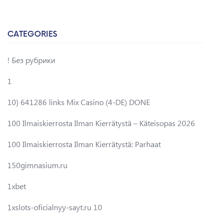
CATEGORIES
! Без рубрики
1
10) 641286 links Mix Casino (4-DE) DONE
100 Ilmaiskierrosta Ilman Kierrätystä – Käteisopas 2026
100 Ilmaiskierrosta Ilman Kierrätystä: Parhaat
150gimnasium.ru
1xbet
1xslots-oficialnyy-sayt.ru 10