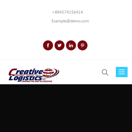
+884574156414
Example@demo.com
Sun - Fri 10 AM - PM
Toggl
naviga
Spielerlebnis Im Int
Ernet Casino Deuts