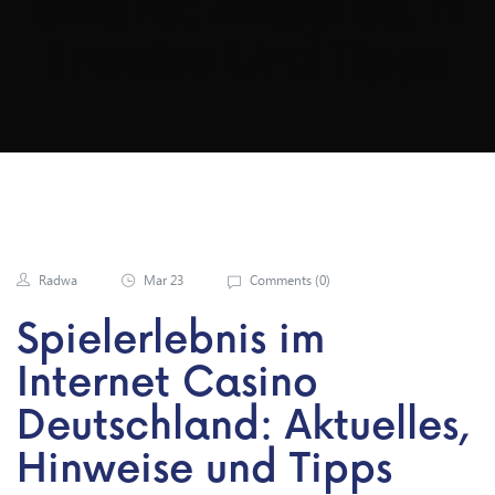
Chland: Aktuelles, H
Inweise Und Tipps
Radwa
Mar 23
Comments (
0
)
Spielerlebnis im
Internet Casino
Deutschland: Aktuelles,
Hinweise und Tipps